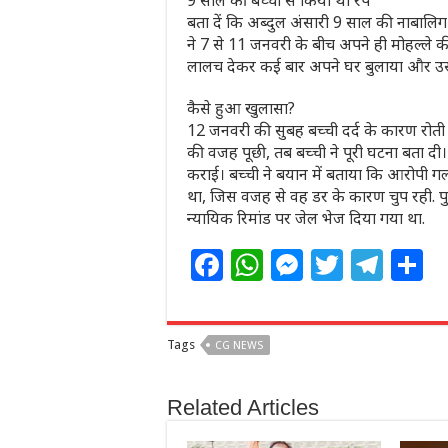
9 साल की बच्ची से किया था रेप
बता दें कि अब्दुल अंसारी 9 साल की नाबालिग 
ने 7 से 11 जनवरी के बीच अपने ही मोहल्ले 
लालच देकर कई बार अपने घर बुलाया और उसक
कैसे हुआ खुलासा?
12 जनवरी की सुबह बच्ची दर्द के कारण रोती
की वजह पूछी, तब बच्ची ने पूरी घटना बता द
कराई। बच्ची ने बयान में बताया कि आरोपी 
था, जिस वजह से वह डर के कारण चुप रही. पुल
न्यायिक रिमांड पर जेल भेज दिया गया था.
F
W
M
T
T
S
a
h
e
w
el
h
c
at
ss
itt
e
a
Tags
CG NEWS
e
s
e
e
g
e
b
A
n
r
ra
Related Articles
o
p
g
m