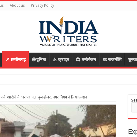
us
About us
Privacy Policy
📍 छत्तीसगढ़
🌐 दुनिया
⚠️ क्राइम
📺 मनोरंजन
⚖️ राजनीति
घुरुव
ेप के आरोपी के घर पर चला बुलडोजर, नगर निगम ने लिया एक्शन
Se
Exp