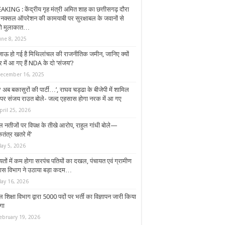
AKING : केंद्रीय गृह मंत्री अमित शाह का छत्तीसगढ़ दौरा
 नक्सल ऑपरेशन की कामयाबी पर सुरक्षाबल के जवानों से
ंगे मुलाकात…
une 8, 2025
ाऊ हो गई है मिथिलांचल की राजनीतिक जमीन, जानिए क्यों
्र में आ गए हैं NDA के दो ‘संजय’?
ecember 16, 2025
 अब बकासुरों की पार्टी…’, राघव चड्ढा के बीजेपी में शामिल
े पर संजय राउत बोले- जल्‍द एहसास होगा नरक में आ गए
pril 25, 2026
ल नतीजों पर विपक्ष के तीखे आरोप, राहुल गांधी बोले—
तंत्र खतरे में’
ay 5, 2026
यतों में कम होगा सरपंच पतियों का दखल, पंचायत एवं ग्रामीण
ास विभाग ने उठाया बड़ा कदम…
ay 16, 2026
ल शिक्षा विभाग द्वारा 5000 पदों पर भर्ती का विज्ञापन जारी किया
गा
ebruary 19, 2026