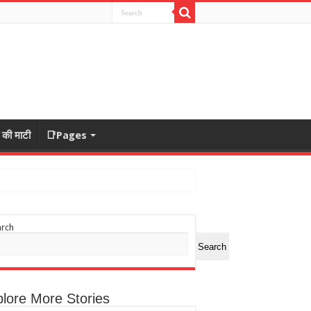
ा की माटी
📑Pages
arch
Search
lore More Stories