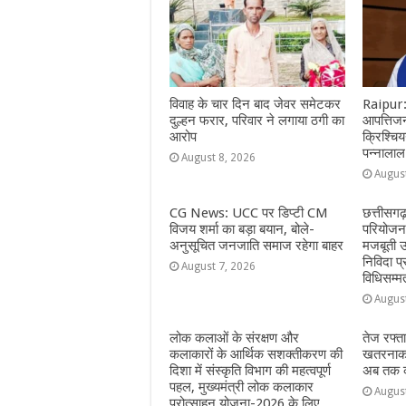
o
p
e
k
r
विवाह के चार दिन बाद जेवर समेटकर
Raipur:
दुल्हन फरार, परिवार ने लगाया ठगी का
आपत्तिजन
आरोप
क्रिश्चि
पन्नालाल
August 8, 2026
Augus
CG News: UCC पर डिप्टी CM
छत्तीसगढ
विजय शर्मा का बड़ा बयान, बोले-
परियोजना
अनुसूचित जनजाति समाज रहेगा बाहर
मजबूती उ
निविदा प्
August 7, 2026
विधिसम्म
Augus
लोक कलाओं के संरक्षण और
तेज रफ्त
कलाकारों के आर्थिक सशक्तीकरण की
खतरनाक 
दिशा में संस्कृति विभाग की महत्वपूर्ण
अब तक का
पहल, मुख्यमंत्री लोक कलाकार
Augus
प्रोत्साहन योजना-2026 के लिए