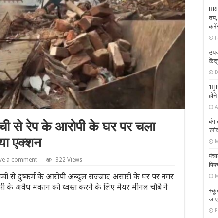
BRE
तय,
करे
J
उपज
केंद
D
‘BJP
होन
A
बंगा
 से रेप के आरोपी के घर पर चला
‘लोक
या एक्शन
M
पंचा
ve a comment
322 Views
विक
ची से दुष्कर्म के आरोपी अब्दुल सज्जाद अंसारी के घर पर नगर
M
 के अवैध मकान को ध्वस्त करने के लिए मेयर मीनल चौबे ने
स्कू
जाए
F