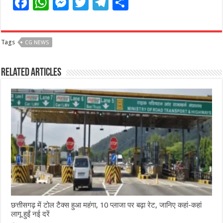
F
W
M
T
T
S
a
h
e
w
el
h
c
at
ss
itt
e
ar
Tags
CG NEWS
e
s
e
e
g
e
b
A
n
r
ra
Related Articles
o
p
g
m
o
p
e
k
r
छत्तीसगढ़ में टोल टैक्स हुआ महंगा, 10 प्लाजा पर बढ़ा रेट, जानिए कहां-कहां
लागू हुईं नई दरें