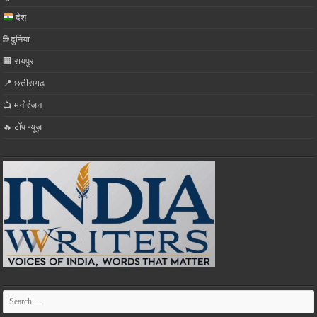
देश
🌐 दुनिया
🏢 रायपुर
📍 छत्तीसगढ़
📺 मनोरंजन
🔥 टॉप न्यूज़