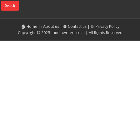
🏠 Home
|
ℹ️ About us
|
☎️ Contact us
|
📝 Privacy Policy
Copyright © 2025 | indiawriters.co.in | All Rights Reserved