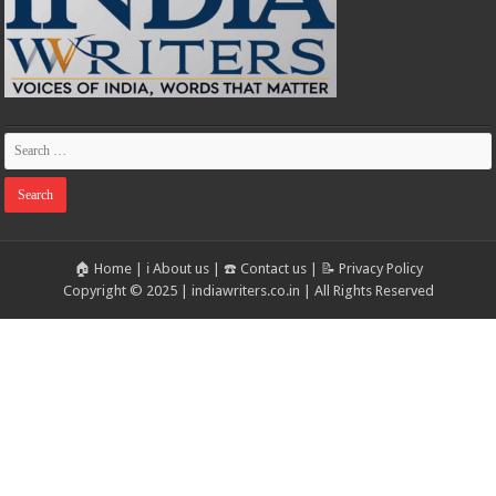
🏠 Home
|
ℹ️ About us
|
☎️ Contact us
|
📝 Privacy Policy
Copyright © 2025 | indiawriters.co.in | All Rights Reserved