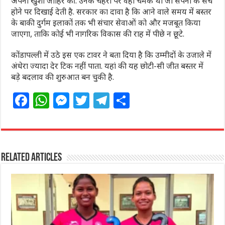
अपनी खुशी जाहिर की. उनके चेहरों पर वही चमक थी जो सपनों के सच
होने पर दिखाई देती है. सरकार का दावा है कि आने वाले समय में बस्तर
के बाकी दुर्गम इलाकों तक भी संचार सेवाओं को और मजबूत किया
जाएगा, ताकि कोई भी नागरिक विकास की राह में पीछे न छूटे.
कोंडापल्ली में उठे इस एक टावर ने बता दिया है कि उम्मीदों के उजाले में
अंधेरा ज्यादा देर टिक नहीं पाता. यहां की यह छोटी-सी जीत बस्तर में
बड़े बदलाव की शुरुआत बन चुकी है.
F
W
M
T
T
S
a
h
e
w
el
h
c
at
ss
itt
e
ar
e
s
e
e
g
e
Related Articles
b
A
n
r
ra
o
p
g
m
o
p
e
k
r