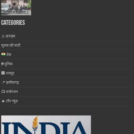
Categories
⚠️ क्राइम
घुरुवा की माटी
देश
🌐 दुनिया
🏢 रायपुर
📍 छत्तीसगढ़
📺 मनोरंजन
🔥 टॉप न्यूज़