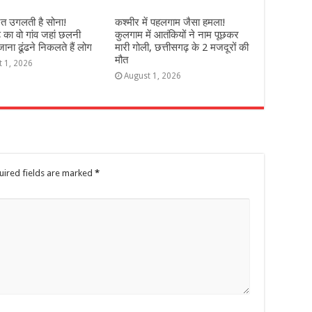
ेत उगलती है सोना!
कश्‍मीर में पहलगाम जैसा हमला!
़ का वो गांव जहां छलनी
कुलगाम में आतंकियों ने नाम पूछकर
ना ढूंढने निकलते हैं लोग
मारी गोली, छत्तीसगढ़ के 2 मजदूरों की
मौत
t 1, 2026
August 1, 2026
uired fields are marked
*