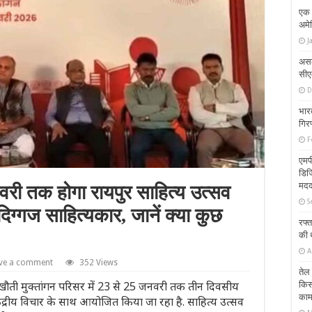
एक 
अमे
J
असल
सीए
D
भारत
गिरफ
F
एमप
डिजि
मद
ी तक होगा रायपुर साहित्य उत्सव
S
िग्गज साहित्यकार, जानें क्या कुछ
रफ्त
की 
A
ve a comment
352 Views
तेल 
खौती मुक्तांगन परिसर में 23 से 25 जनवरी तक तीन दिवसीय
किसा
का
ंद्रीय विचार के साथ आयोजित किया जा रहा है. साहित्य उत्सव