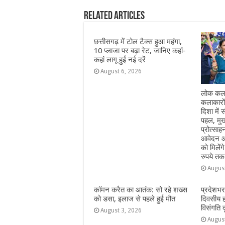
b
A
n
r
ra
Related Articles
o
p
g
m
o
p
e
छत्तीसगढ़ में टोल टैक्स हुआ महंगा,
10 प्लाजा पर बढ़ा रेट, जानिए कहां-
k
r
कहां लागू हुईं नई दरें
August 6, 2026
लोक कला
कलाकारो
दिशा में स
पहल, मुख
प्रोत्सा
आवेदन आ
को मिलेंग
रुपये तक
Augus
कॉमन करैत का आतंक: सो रहे शख्स
प्रदेशभर
को डसा, इलाज से पहले हुई मौत
दिवसीय 
विसंगति 
August 3, 2026
Augus