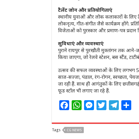
टैलेंट जोन और प्रतियोगिताएं
स्थानीय युवाओं और लोक कलाकारों के लिए टै
लोकनृत्य, गीत-संगीत जैसे कार्यक्रम होंगे. 
विजेताओं को पुरस्कार और प्रमाण-पत्र प्रदान 
सुविधाएं और व्यवस्थाएं
पुराने रायपुर से पुरखौती मुक्तांगन तक आने-
किया जाएगा, जो रेलवे स्टेशन, बस स्टैंड, टाटीबंध
उत्सव की सफल व्यवस्थाओं के लिए लगभग 500
साज-सज्जा, पंडाल, रंग-रोगन, स्वच्छता, प
जा रही हैं. साथ ही आगंतुकों के लिए छत्तीसगढ
फूड स्टॉल भी लगाए जा रहे हैं.
F
W
M
T
T
S
a
h
e
w
el
h
c
at
ss
itt
e
a
Tags
CG NEWS
e
s
e
e
g
e