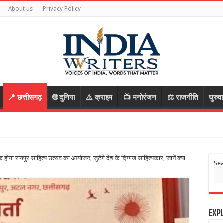
About us
Privacy Policy
📍 छत्तीसगढ़
🌐 दुनिया
⚠️ क्राइम
📺 मनोरंजन
⚖️ राजनीति
घुरुव
 आरोपी, रास्ता पूछकर
ा रायपुर साहित्य उत्सव का आयोजन, जुटेंगे देश के दिग्गज साहित्यकार, जानें क्या
Se
Expl