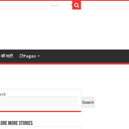
ा की माटी
📑Pages
arch
Search
ore More Stories