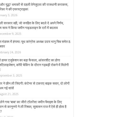
और युद्ध? धमाकों से दहली वेनेजुएला की राजधानी कराकस,
रिका ने की एयरस्ट्राइक!
anuary 3, 2026
ी सरकार वही, जो जनहित के लिए बदले दे अपने निर्णय,
म साय ने किया जमीन गाइडलाइन के दरों में बदलाव
ecember 9, 2025
 मंडपम में हंगामा: यूथ कांग्रेस अध्यक्ष उदय भानु चिब समेत 8
्तार
ebruary 24, 2026
ी हायर एजुकेशन का बड़ा फैसला, आंसरशीट का होगा
टिलाइजेशन, कॉपी चेकिंग के दौरान गड़बड़ी रोकने में मिलेगी
द
eptember 3, 2025
ार ने छीन ली जिंदगी: कंटेनर से टकराए बाइक सवार, दो लोगों
थम गई सांसें
ugust 21, 2025
लेने गया ‘बाबा’ का जीरो टॉलरेंस! जमीन पैमाइश के लिए
न से कानूनगो ने ली रिश्वत, सुशासन राज में ऐसे ही होता है
म?