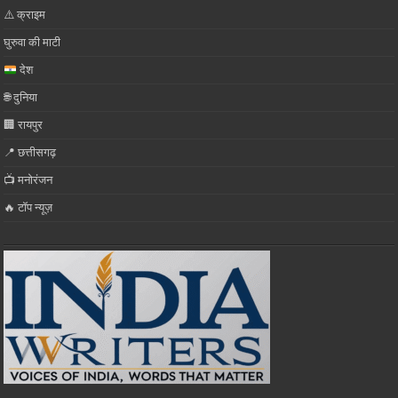
⚠️ क्राइम
घुरुवा की माटी
देश
🌐 दुनिया
🏢 रायपुर
📍 छत्तीसगढ़
📺 मनोरंजन
🔥 टॉप न्यूज़