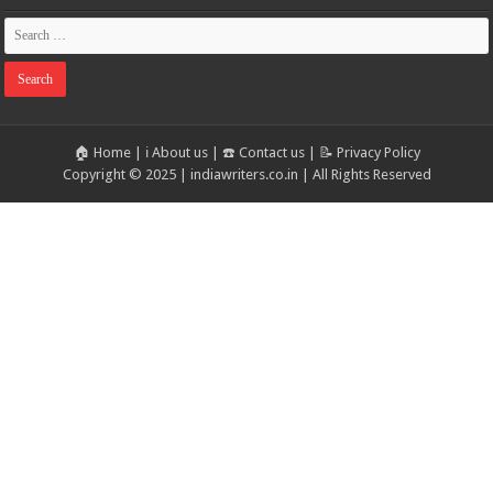
🏠 Home
|
ℹ️ About us
|
☎️ Contact us
|
📝 Privacy Policy
Copyright © 2025 | indiawriters.co.in | All Rights Reserved