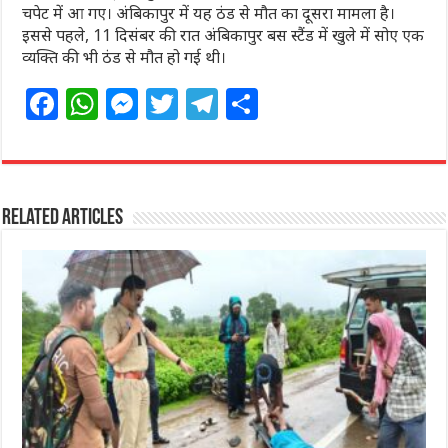
चपेट में आ गए। अंबिकापुर में यह ठंड से मौत का दूसरा मामला है।
इससे पहले, 11 दिसंबर की रात अंबिकापुर बस स्टैंड में खुले में सोए एक
व्यक्ति की भी ठंड से मौत हो गई थी।
F
W
M
T
T
S
a
h
e
w
el
h
c
at
ss
itt
e
ar
e
s
e
e
g
e
Related Articles
b
A
n
r
ra
o
p
g
m
o
p
e
k
r