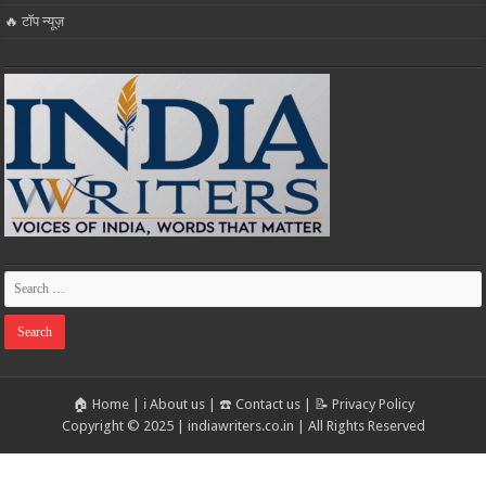
🔥 टॉप न्यूज़
🏠 Home
|
ℹ️ About us
|
☎️ Contact us
|
📝 Privacy Policy
Copyright © 2025 | indiawriters.co.in | All Rights Reserved