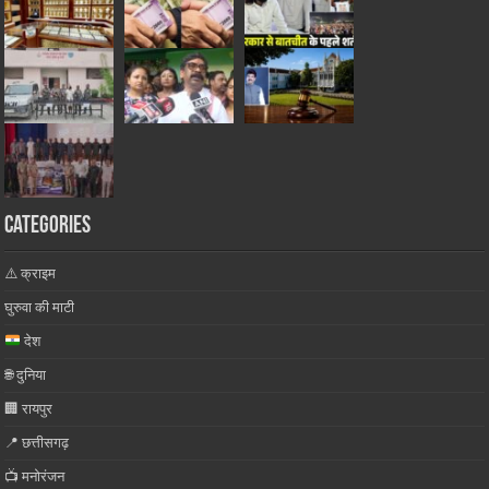
Categories
⚠️ क्राइम
घुरुवा की माटी
देश
🌐 दुनिया
🏢 रायपुर
📍 छत्तीसगढ़
📺 मनोरंजन