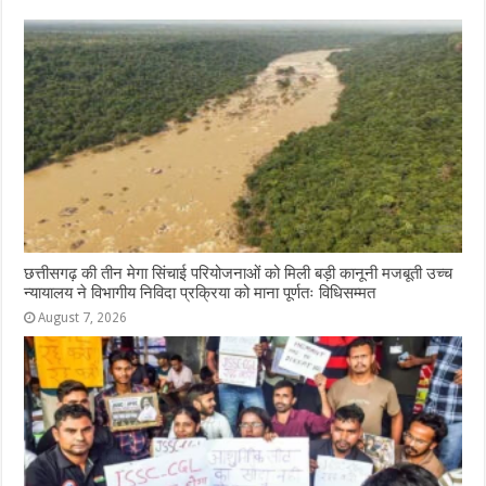
o
p
g
m
o
p
e
k
r
छत्तीसगढ़ की तीन मेगा सिंचाई परियोजनाओं को मिली बड़ी कानूनी मजबूती उच्च
न्यायालय ने विभागीय निविदा प्रक्रिया को माना पूर्णतः विधिसम्मत
August 7, 2026