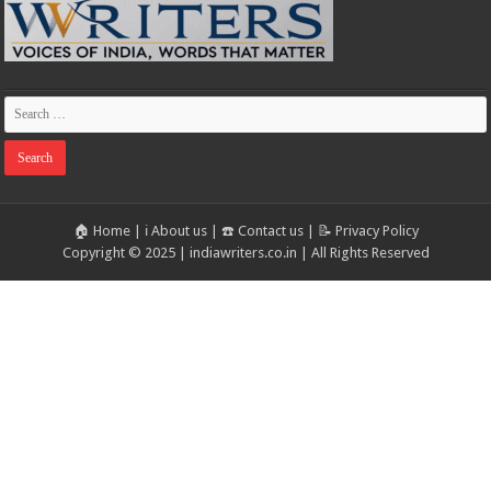
🏠 Home
|
ℹ️ About us
|
☎️ Contact us
|
📝 Privacy Policy
Copyright © 2025 | indiawriters.co.in | All Rights Reserved