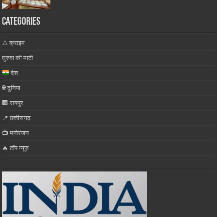
Categories
⚠️ क्राइम
घुरुवा की माटी
देश
🌐 दुनिया
🏢 रायपुर
📍 छत्तीसगढ़
📺 मनोरंजन
🔥 टॉप न्यूज़