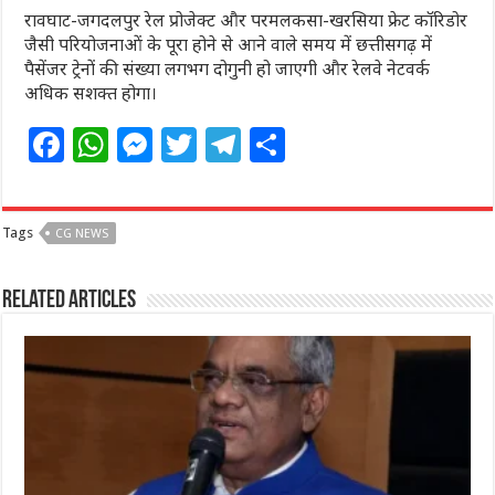
रावघाट-जगदलपुर रेल प्रोजेक्ट और परमलकसा-खरसिया फ्रेट कॉरिडोर
जैसी परियोजनाओं के पूरा होने से आने वाले समय में छत्तीसगढ़ में
पैसेंजर ट्रेनों की संख्या लगभग दोगुनी हो जाएगी और रेलवे नेटवर्क
अधिक सशक्त होगा।
F
W
M
T
T
S
a
h
e
w
el
h
c
at
ss
itt
e
ar
Tags
CG NEWS
e
s
e
e
g
e
b
A
n
r
ra
Related Articles
o
p
g
m
o
p
e
k
r