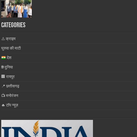
Categories
⚠️ क्राइम
घुरुवा की माटी
देश
🌐 दुनिया
🏢 रायपुर
📍 छत्तीसगढ़
📺 मनोरंजन
🔥 टॉप न्यूज़