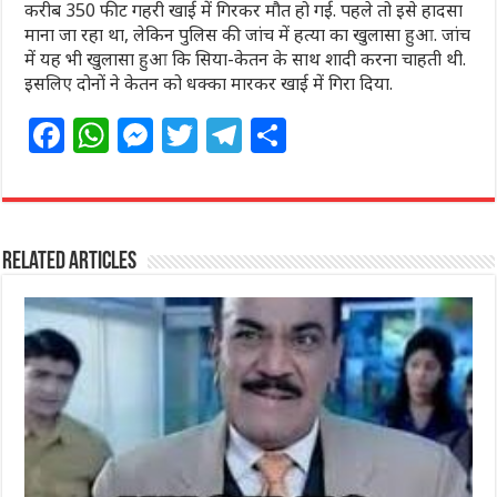
करीब 350 फीट गहरी खाई में गिरकर मौत हो गई. पहले तो इसे हादसा
माना जा रहा था, लेकिन पुलिस की जांच में हत्या का खुलासा हुआ. जांच
में यह भी खुलासा हुआ कि सिया-केतन के साथ शादी करना चाहती थी.
इसलिए दोनों ने केतन को धक्का मारकर खाई में गिरा दिया.
F
W
M
T
T
S
a
h
e
w
el
h
c
at
ss
itt
e
ar
e
s
e
e
g
e
Related Articles
b
A
n
r
ra
o
p
g
m
o
p
e
k
r