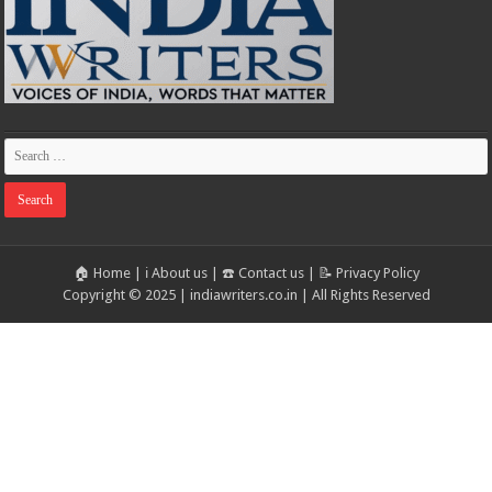
🏠 Home
|
ℹ️ About us
|
☎️ Contact us
|
📝 Privacy Policy
Copyright © 2025 | indiawriters.co.in | All Rights Reserved