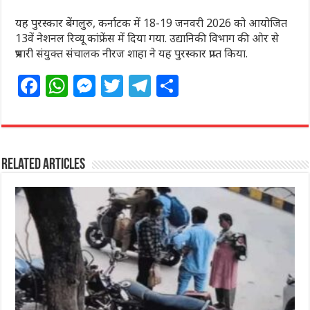
यह पुरस्कार बेंगलुरु, कर्नाटक में 18-19 जनवरी 2026 को आयोजित
13वें नेशनल रिव्यू कांफ्रेंस में दिया गया. उद्यानिकी विभाग की ओर से
प्रभारी संयुक्त संचालक नीरज शाहा ने यह पुरस्कार प्राप्त किया.
F
W
M
T
T
S
a
h
e
w
el
h
c
at
ss
itt
e
ar
e
s
e
e
g
e
Related Articles
b
A
n
r
ra
o
p
g
m
o
p
e
k
r