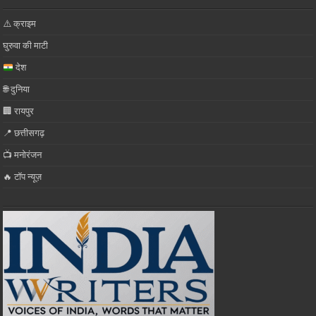
⚠️ क्राइम
घुरुवा की माटी
देश
🌐 दुनिया
🏢 रायपुर
📍 छत्तीसगढ़
📺 मनोरंजन
🔥 टॉप न्यूज़