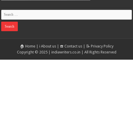
🏠 Home
|
ℹ️ About us
|
☎️ Contact us
|
📝 Privacy Policy
Copyright © 2025 | indiawriters.co.in | All Rights Reserved