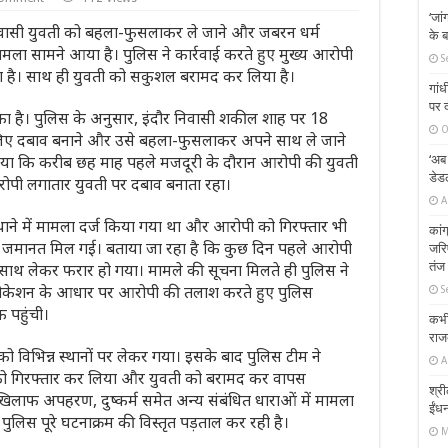
‘जा
ासी युवती को बहला-फुसलाकर ले जाने और जबरन धर्म
के ब
 मामला सामने आया है। पुलिस ने कार्रवाई करते हुए मुख्य आरोपी
S
ा है। साथ ही युवती को सकुशल बरामद कर लिया है।
गांध
पर द
का है। पुलिस के अनुसार, इंदौर निवासी शकील शाह पर 18
O
के लिए दबाव बनाने और उसे बहला-फुसलाकर अपने साथ ले जाने
बताया कि करीब छह माह पहले मजदूरी के दौरान आरोपी की युवती
‘अब
डेड
ोपी लगातार युवती पर दबाव बनाता रहा।
A
े में मामला दर्ज किया गया था और आरोपी को गिरफ्तार भी
कांग
से जमानत मिल गई। बताया जा रहा है कि कुछ दिन पहले आरोपी
जरि
ाथ लेकर फरार हो गया। मामले की सूचना मिलते ही पुलिस ने
तंज
 लोकेशन के आधार पर आरोपी की तलाश करते हुए पुलिस
S
 पहुंची।
कभी
राज
ो विभिन्न स्थानों पर लेकर गया। इसके बाद पुलिस टीम ने
A
को गिरफ्तार कर लिया और युवती को बरामद कर वापस
श्र
िलाफ अपहरण, दुष्कर्म समेत अन्य संबंधित धाराओं में मामला
ईंध
पुलिस पूरे घटनाक्रम की विस्तृत पड़ताल कर रही है।
M