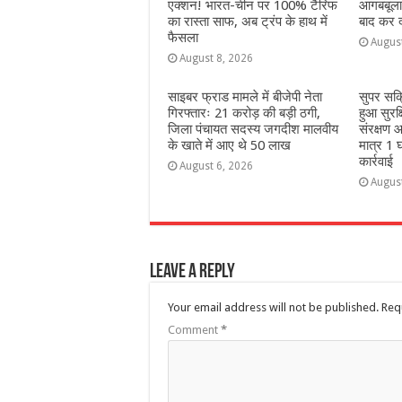
एक्शन! भारत-चीन पर 100% टैरिफ
आगबबूला 
का रास्ता साफ, अब ट्रंप के हाथ में
बाद कर दी
फैसला
Augus
August 8, 2026
साइबर फ्राड मामले में बीजेपी नेता
सुपर सक
गिरफ्तारः 21 करोड़ की बड़ी ठगी,
हुआ सुरक
जिला पंचायत सदस्य जगदीश मालवीय
संरक्षण आ
के खाते में आए थे 50 लाख
मात्र 1 घ
कार्रवाई
August 6, 2026
Augus
Leave a Reply
Your email address will not be published.
Req
Comment
*