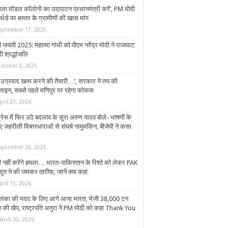
ंगला मॉडल कॉलोनी का उद्घाटन प्रधानमंत्री करें’, PM मोदी
र्थडे पर बस्तर के ग्रामीणों की खास मांग
eptember 17, 2025
ी जयंती 2025: महात्मा गांधी को पीएम नरेंद्र मोदी ने राजघाट
ी श्रद्धांजलि
ctober 2, 2025
 उग्रवाद खत्म करने की तैयारी…’, सरकार ने तय की
लाइन, सबसे पहले मण‍िपुर पर रहेगा फोकस
pril 27, 2026
्रेस में फिर उठे बदलाव के सुर! अरुण यादव बोले- भाषणों के
ए जहरीली विचारधाराओं से संघर्ष नामुमकिन, बीजेपी ने कसा
eptember 29, 2025
 नहीं करेंगे हमला… भारत-पाकिस्तान के रिश्ते को लेकर PAK
दूत ने की जमकर तारीफ, जानें क्या कहा
pril 15, 2026
ीलंका की मदद के लिए आगे आया भारत, भेजी 38,000 टन
न की खेप, राष्ट्रपति अनुरा ने PM मोदी को कहा Thank You
arch 30, 2026