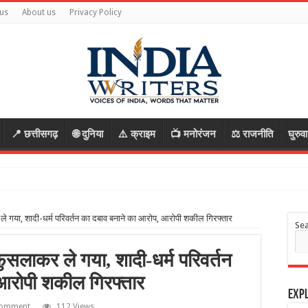
us
About us
Privacy Policy
📍 छत्तीसगढ़
🌐 दुनिया
⚠️ क्राइम
📺 मनोरंजन
⚖️ राजनीति
घुरुव
 गया, शादी-धर्म परिवर्तन का दबाव बनाने का आरोप, आरोपी शकील गिरफ्तार
Se
सलाकर ले गया, शादी-धर्म परिवर्तन
आरोपी शकील गिरफ्तार
Expl
comment
112 Views