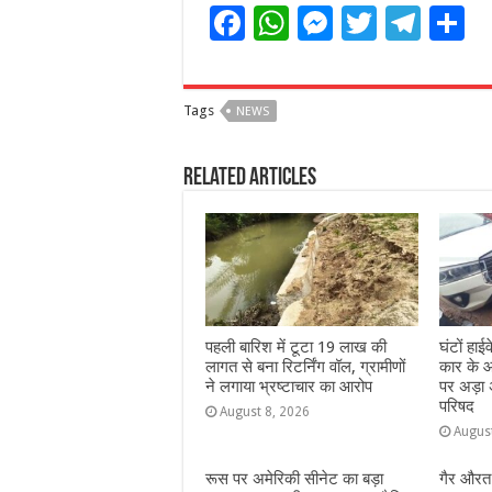
F
W
M
T
T
S
a
h
e
w
el
h
c
at
ss
itt
e
a
Tags
NEWS
e
s
e
e
g
e
b
A
n
r
ra
Related Articles
o
p
g
m
o
p
e
k
r
पहली बारिश में टूटा 19 लाख की
घंटों हा
लागत से बना रिटर्निंग वॉल, ग्रामीणों
कार के आ
ने लगाया भ्रष्टाचार का आरोप
पर अड़ा 
परिषद
August 8, 2026
Augus
रूस पर अमेरिकी सीनेट का बड़ा
गैर औरत