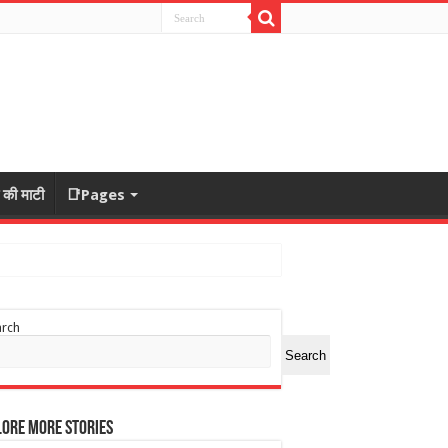
ा की माटी
📑Pages
arch
Search
ore More Stories