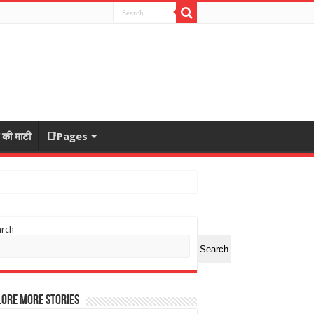
ा की माटी
📑Pages
arch
Search
ore More Stories