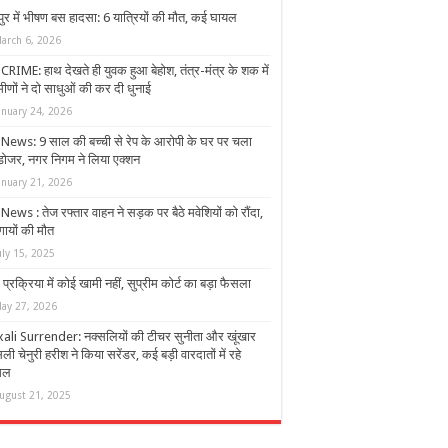
ुर में भीषण बस हादसा: 6 यात्रियों की मौत, कई घायल
arch 6, 2026
CRIME: हाथ देखते ही युवक हुआ बेहोश, तंत्र-मंत्र के शक में
मीणों ने दो साधुओं की कर दी धुनाई
anuary 24, 2026
News: 9 साल की बच्ची से रेप के आरोपी के घर पर चला
डोजर, नगर निगम ने लिया एक्शन
anuary 21, 2026
ews : तेज रफ्तार वाहन ने सड़क पर बैठे मवेशियों को रौंदा,
गायों की मौत
uly 15, 2025
प्रक्रिया में कोई खामी नहीं, सुप्रीम कोर्ट का बड़ा फैसला
ay 27, 2026
ali Surrender: नक्सलियों की टीचर सुनीता और खूंखार
ली चेनुरी हरीश ने किया सरेंडर, कई बड़ी वारदातों में रहे
िल
ugust 21, 2025