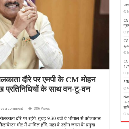
जशप
M
CG 
ग्रा
J
CG 
बुल
J
CG N
17 
J
ाता दौरे पर एमपी के CM मोहन
SIR 
ख प्रतिनिधियों के साथ वन-टू-वन
M
Nax
नक्स
शाम
ave a comment
386 Views
A
ोलकाता दौरे पर रहेंगे. सुबह 9.30 बजे वे भोपाल से कोलकाता
ी इन्वेस्टर मीट में शामिल होंगे. यहां वे उद्योग जगत के प्रमुख