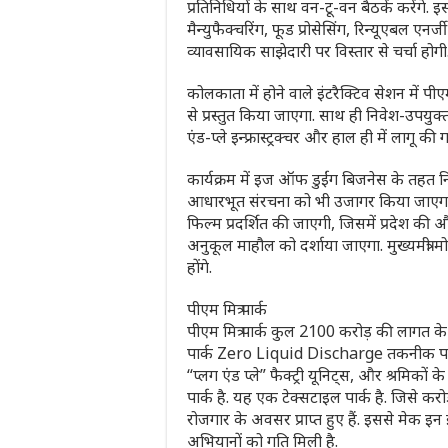
प्रतिनिधियों के साथ वन-टू-वन बैठकें करेंगे. 
मैन्युफैक्चरिंग, फूड प्रोसेसिंग, रिन्यूएबल एन
व्यावसायिक साझेदारी पर विस्तार से चर्चा होगी
कोलकाता में होने वाले इंटरैक्टिव सेशन में पीए
से प्रस्तुत किया जाएगा. साथ ही निवेश-उपयुक्त प
एंड-प्ले इन्फ्रास्ट्रक्चर और हाल ही में लाग
कार्यक्रम में इज ऑफ डुईंग बिजनेस के तहत
आधारभूत संरचना को भी उजागर किया जाएगा. 
फिल्म प्रदर्शित की जाएगी, जिसमें प्रदेश की
अनुकूल माहौल को दर्शाया जाएगा. मुख्यमंत्
होंगे.
पीएम मित्र पार्क
पीएम मित्र पार्क कुल 2100 करोड़ की लागत के
पार्क Zero Liquid Discharge तकनीक पर बन
“प्लग एंड प्ले” फैक्ट्री यूनिट्स, और श्रमिक
पार्क है. यह एक टेक्‍सटाइल पार्क है. जिसे करोड
रोजगार के अवसर प्राप्‍त हुए हैं. इससे मेक
अभियानों को गति मिली है.