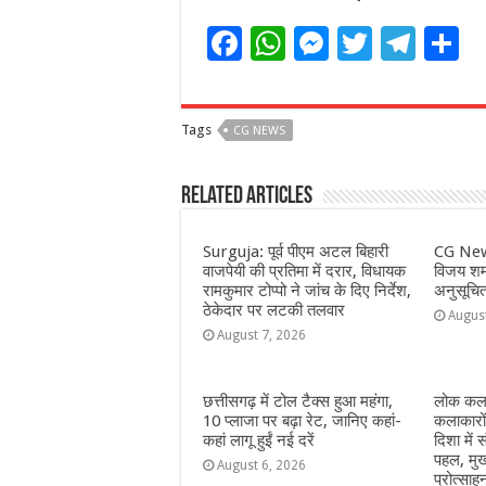
F
W
M
T
T
S
a
h
e
w
el
h
c
at
ss
itt
e
a
Tags
CG NEWS
e
s
e
e
g
e
b
A
n
r
ra
Related Articles
o
p
g
m
o
p
e
Surguja: पूर्व पीएम अटल बिहारी
CG New
वाजपेयी की प्रतिमा में दरार, विधायक
विजय शर्म
k
r
रामकुमार टोप्पो ने जांच के दिए निर्देश,
अनुसूचि
ठेकेदार पर लटकी तलवार
Augus
August 7, 2026
छत्तीसगढ़ में टोल टैक्स हुआ महंगा,
लोक कला
10 प्लाजा पर बढ़ा रेट, जानिए कहां-
कलाकारो
कहां लागू हुईं नई दरें
दिशा में स
पहल, मुख
August 6, 2026
प्रोत्सा