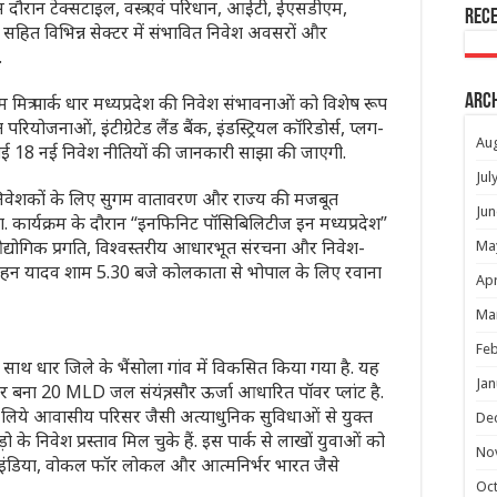
इस दौरान टेक्सटाइल, वस्त्र एवं परिधान, आईटी, ईएसडीएम,
Rec
र्जी सहित विभिन्न सेक्टर में संभावित निवेश अवसरों और
.
म मित्र पार्क धार मध्‍यप्रदेश की निवेश संभावनाओं को विशेष रूप
Arc
रियोजनाओं, इंटीग्रेटेड लैंड बैंक, इंडस्ट्रियल कॉरिडोर्स, प्लग-
Au
ू की गई 18 नई निवेश नीतियों की जानकारी साझा की जाएगी.
Jul
 निवेशकों के लिए सुगम वातावरण और राज्य की मजबूत
Jun
कार्यक्रम के दौरान “इनफिनिट पॉसिबिलिटीज इन मध्यप्रदेश”
 औद्योगिक प्रगति, विश्वस्तरीय आधारभूत संरचना और निवेश-
Ma
री मोहन यादव शाम 5.30 बजे कोलकाता से भोपाल के लिए रवाना
Apr
Ma
Feb
 साथ धार जिले के भैंसोला गांव में विकसित किया गया है. यह
Jan
ा 20 MLD जल संयंत्र, सौर ऊर्जा आधारित पॉवर प्लांट है.
ों के लिये आवासीय परिसर जैसी अत्याधुनिक सुविधाओं से युक्त
De
़ो के निवेश प्रस्‍ताव मिल चुके हैं. इस पार्क से लाखों युवाओं को
No
 इन इंडिया, वोकल फॉर लोकल और आत्‍मनिर्भर भारत जैसे
Oc