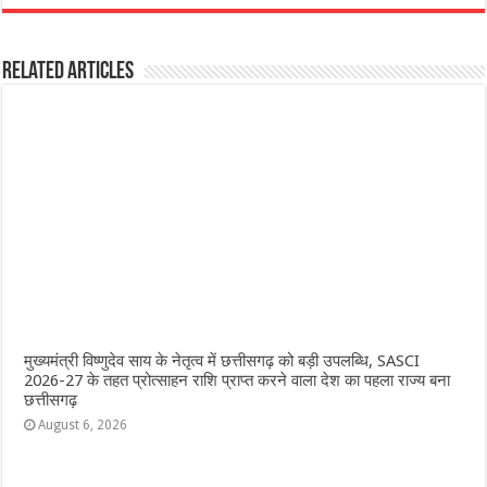
c
at
ss
itt
e
ar
e
s
e
e
g
e
Related Articles
b
A
n
r
ra
o
p
g
m
o
p
e
k
r
मुख्यमंत्री विष्णुदेव साय के नेतृत्व में छत्तीसगढ़ को बड़ी उपलब्धि, SASCI
2026-27 के तहत प्रोत्साहन राशि प्राप्त करने वाला देश का पहला राज्य बना
छत्तीसगढ़
August 6, 2026