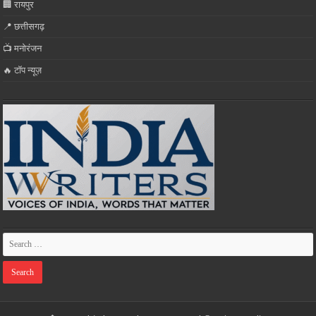
🏢 रायपुर
📍 छत्तीसगढ़
📺 मनोरंजन
🔥 टॉप न्यूज़