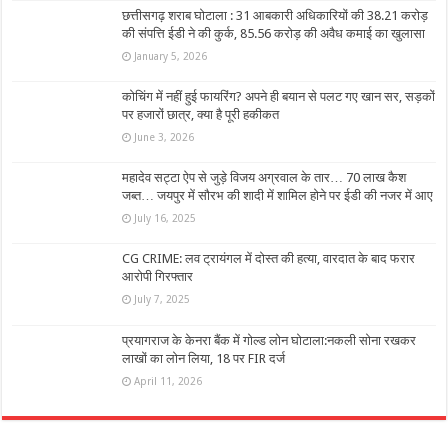
छत्तीसगढ़ शराब घोटाला : 31 आबकारी अधिकारियों की 38.21 करोड़
की संपत्ति ईडी ने की कुर्क, 85.56 करोड़ की अवैध कमाई का खुलासा
January 5, 2026
कोचिंग में नहीं हुई फायरिंग? अपने ही बयान से पलट गए खान सर, सड़कों
पर हजारों छात्र, क्‍या है पूरी हकीकत
June 3, 2026
महादेव सट्टा ऐप से जुड़े विजय अग्रवाल के तार… 70 लाख कैश
जब्त… जयपुर में सौरभ की शादी में शामिल होने पर ईडी की नजर में आए
July 16, 2025
CG CRIME: लव ट्रायंगल में दोस्त की हत्या, वारदात के बाद फरार
आरोपी गिरफ्तार
July 7, 2025
प्रयागराज के केनरा बैंक में गोल्ड लोन घोटाला:नकली सोना रखकर
लाखों का लोन लिया, 18 पर FIR दर्ज
April 11, 2026