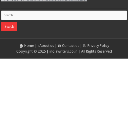
🏠 Home
|
ℹ️ About us
|
☎️ Contact us
|
📝 Privacy Policy
Copyright © 2025 | indiawriters.co.in | All Rights Reserved