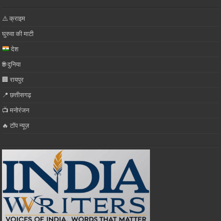
⚠️ क्राइम
घुरुवा की माटी
देश
🌐 दुनिया
🏢 रायपुर
📍 छत्तीसगढ़
📺 मनोरंजन
🔥 टॉप न्यूज़