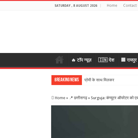
Home
Contact 
SATURDAY , 8 AUGUST 2026
🔥 टॉप न्यूज़
🇮🇳 देश
🏢 रायपुर
Breaking News
प्रेमी के साथ मिलकर रची पति की हत्या
Home
»
📍 छत्तीसगढ़
»
Surguja: कंप्यूटर ऑपरेटर को एक म