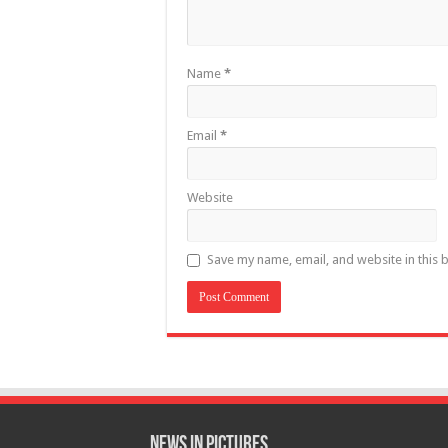
Name
*
Email
*
Website
Save my name, email, and website in this 
News in Pictures