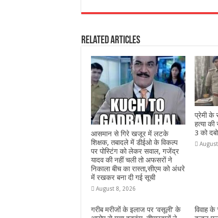
a
h
e
w
el
h
c
at
ss
itt
e
a
e
s
e
e
g
e
Related Articles
b
A
n
r
ra
o
p
g
m
o
p
e
k
r
प्रेमी क
हत्या की
3 को दबो
आसमान से गिरे खजूर में लटके
शिक्षक, तबादले में डीईओ के विकल्प
August
पर पोस्टिंग को लेकर सवाल, गजेंद्र
यादव की नहीं चली तो अफसरों ने
निकाला बीच का रास्ता,सीएम को अंधरे
में रखकर बना दी गई सूची
August 8, 2026
गरीब मरीजों के इलाज पर ‘वसूली’ के
विवाह के