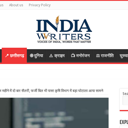
us
About us
Privacy Policy
📍 छत्तीसगढ़
🌐 दुनिया
⚠️ क्राइम
📺 मनोरंजन
⚖️ राजनीति
घुरुव
 की साजिश, पुलिस ने पत्
हीने में दो बार सैलरी, फर्जी बिल भी पास! कृषि विभाग में बड़ा घोटाला आया सामने
Se
Expl