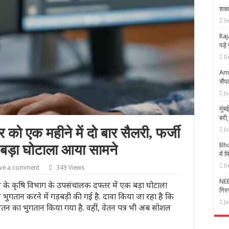
शक्
S
Raj
पड़े
D
Ambi
सैं
Ju
मुंब
बरी,
को एक महीने में दो बार सैलरी, फर्जी
Ju
Bho
ं बड़ा घोटाला आया सामने
में 
D
ve a comment
349 Views
NEET
के कृषि विभाग के उपसंचालक दफ्तर में एक बड़ा घोटाला
गिरफ
 भुगतान करने में गड़बड़ी की गई है. दावा किया जा रहा है कि
J
वेतन का भुगतान किया गया है. वहीं, वेतन पत्र भी अब सोशल