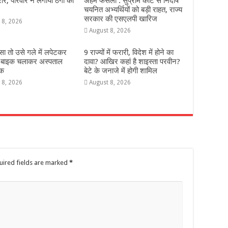
रार, परिवार ने लगाया ठगी का
अहम फैसला : सुप्रीम कोर्ट से निर्दोष
चयनित अभ्यर्थियों को बड़ी राहत, राज्य
सरकार की एसएलपी खारिज
 8, 2026
August 8, 2026
डसा तो उसे गले में लपेटकर
9 राज्‍यों में फरारी, व‍िदेश में होने का
 बाइक चलाकर अस्पताल
दावा? आख‍िर कहां है शाइस्‍ता परवीन?
वक
बेटे के जनाजे में होगी शामिल
 8, 2026
August 8, 2026
uired fields are marked
*