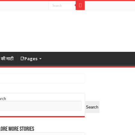
ा की माटी
📑Pages
arch
Search
ore More Stories