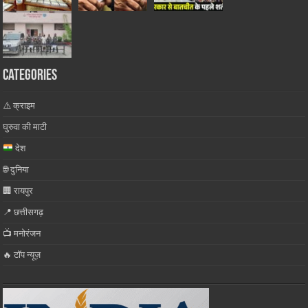
Categories
⚠️ क्राइम
घुरुवा की माटी
देश
🌐 दुनिया
🏢 रायपुर
📍 छत्तीसगढ़
📺 मनोरंजन
🔥 टॉप न्यूज़