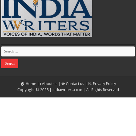
🏠 Home
|
ℹ️ About us
|
☎️ Contact us
|
📝 Privacy Policy
Copyright © 2025 | indiawriters.co.in | All Rights Reserved