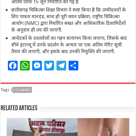
अंतिम तिथि 15 जून निर्धारित की गई है.
छत्तीसगढ़ चिकित्सा शिक्षा विभाग ने स्पष्ट किया है कि उम्मीदवारों के
लिए पात्रता मानदंड, साथ ही पूरी चयन प्रक्रिया, राष्ट्रीय चिकित्सा
आयोग (NMC) द्वारा निर्धारित सख्त और आधिकारिक दिशानिर्देशों
के अनुसार ही तय की जाएगी.
आवेदकों के दस्तावेजों का गहन सत्यापन किया जाएगा, जिसके बाद
सीधे इंटरव्यू में उनके प्रदर्शन के आधार पर एक अंतिम मेरिट सूची
तैयार की जाएगी, और इसके बाद उनकी नियुक्ति की जाएगी.
F
W
M
T
T
S
a
h
e
w
el
h
c
at
ss
itt
e
ar
Tags
CG NEWS
e
s
e
e
g
e
b
A
n
r
ra
Related Articles
o
p
g
m
o
p
e
k
r