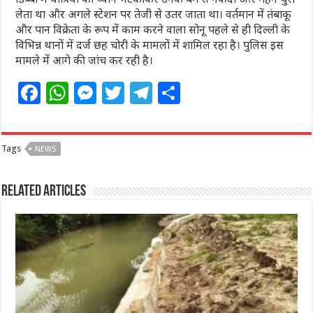
लेता था और अगले स्टेशन पर तेजी से उतर जाता था। वर्तमान में तंबाकू
और पान विक्रेता के रूप में काम करने वाला सोनू पहले से ही दिल्ली के
विभिन्न थानों में दर्ज छह चोरी के मामलों में शामिल रहा है। पुलिस इस
मामले में आगे की जांच कर रही है।
F
W
M
T
T
S
a
h
e
w
el
h
c
at
ss
itt
e
ar
Tags
NEWS
e
s
e
e
g
e
b
A
n
r
ra
Related Articles
o
p
g
m
o
p
e
k
r