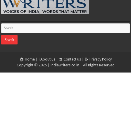
🏠 Home
|
ℹ️ About us
|
☎️ Contact us
|
📝 Privacy Policy
Copyright © 2025 | indiawriters.co.in | All Rights Reserved