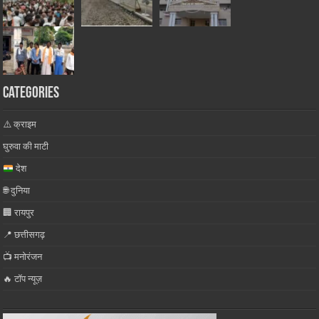
Categories
⚠️ क्राइम
घुरुवा की माटी
देश
🌐 दुनिया
🏢 रायपुर
📍 छत्तीसगढ़
📺 मनोरंजन
🔥 टॉप न्यूज़