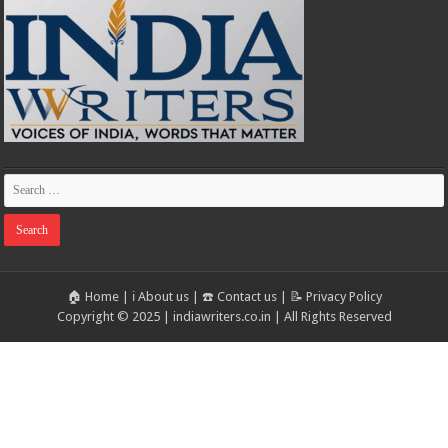
🏠 Home
|
ℹ️ About us
|
☎️ Contact us
|
📝 Privacy Policy
Copyright © 2025 | indiawriters.co.in | All Rights Reserved