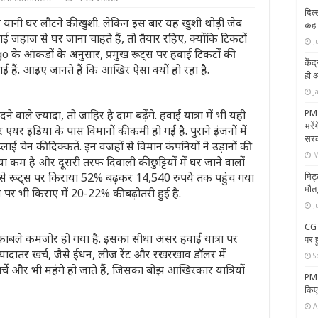
दिल्
नी घर लौटने की खुशी. लेकिन इस बार यह खुशी थोड़ी जेब
कहा
जहाज से घर जाना चाहते हैं, तो तैयार रहिए, क्योंकि टिकटों
J
xigo के आंकड़ों के अनुसार, प्रमुख रूट्स पर हवाई टिकटों की
केंद
ई हैं. आइए जानते हैं कि आखिर ऐसा क्यों हो रहा है.
ही अ
J
ाले ज्यादा, तो जाहिर है दाम बढ़ेंगे. हवाई यात्रा में भी यही
PM 
भरे
एयर इंडिया के पास विमानों की कमी हो गई है. पुराने इंजनों में
सरक
लाई चेन की दिक्कतें. इन वजहों से विमान कंपनियों ने उड़ानों की
M
ा कम है और दूसरी तरफ दिवाली की छुट्टियों में घर जाने वालों
 जैसे रूट्स पर किराया 52% बढ़कर 14,540 रुपये तक पहुंच गया
मिट्
मौत
स पर भी किराए में 20-22% की बढ़ोतरी हुई है.
J
CG 
ुकाबले कमजोर हो गया है. इसका सीधा असर हवाई यात्रा पर
पर 
्यादातर खर्च, जैसे ईंधन, लीज रेंट और रखरखाव डॉलर में
S
र्चे और भी महंगे हो जाते हैं, जिसका बोझ आखिरकार यात्रियों
PM 
किए 
A