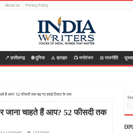
About us
Privacy Policy
📍 छत्तीसगढ़
🌐 दुनिया
⚠️ क्राइम
📺 मनोरंजन
⚖️ राजनीति
घुरुव
े आ
चाहते हैं आप? 52 फीसदी तक बढ़ गए हवाई टिकट के दाम
Se
 घर जाना चाहते हैं आप? 52 फीसदी तक
Expl
ve a comment
194 Views