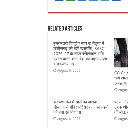
a
h
e
w
el
h
c
at
ss
itt
e
a
e
s
e
e
g
e
Related Articles
b
A
n
r
ra
o
p
g
m
मुख्यमंत्री विष्णुदेव साय के नेतृत्व में
o
p
e
छत्तीसगढ़ को बड़ी उपलब्धि, SASCI
2026-27 के तहत प्रोत्साहन राशि
k
r
प्राप्त करने वाला देश का पहला राज्य
बना छत्तीसगढ़
August 6, 2026
CG Crim
भागे आरोप
उलझाया,
Augus
श्रावणी मेले में चोरों का आतंक :
पटना में
शिवगंगा से मंदिर परिसर तक कांवड़ियों
ट्रक और 
को बना रहे निशाना
की मौत,
August 6, 2026
Augus