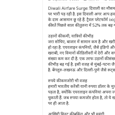
Diwali Airfare Surge: दिवाली का मौसम या
पर भारी पड़ रही है. इस दिवाली अगर आप हवाई 
के दाम आसमान छू रहे हैं. ट्रैवल प्लेटफॉर्म i
कीमतें पिछले साल की तुलना में 52% तक बढ़ ग
उड़ानों की कमी, यात्रियों की भीड़
जरा सोचिए, बाजार में सामान कम है और खरीदने व
हो रहा है. एयरलाइन कंपनियों, जैसे इंडिगो और 
खराबी, नए विमानों की डिलीवरी में देरी और सप्
संख्या कम कर दी है. एक तरफ उड़ानों की संख्य
की भीड़ बढ़ गई है. इसी वजह से मुंबई-पटना
है. बेंगलुरु-लखनऊ और दिल्ली-पुणे जैसे रूट्
रुपये की कमजोरी भी वजह
हमारी भारतीय करेंसी यानी रुपया डॉलर के म
पड़ता है, क्योंकि एयरलाइन कंपनियां अपना ज
चुकाती हैं. जब रुपया कमजोर होता है, तो ये ख
पर ही आता है.
आखिरी मिनट की बुकिंग और भी महंगी