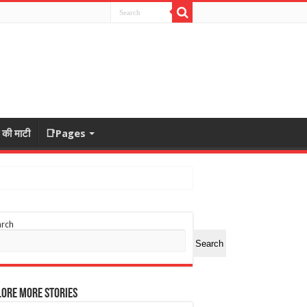
ा की माटी
📑Pages
arch
Search
ore More Stories