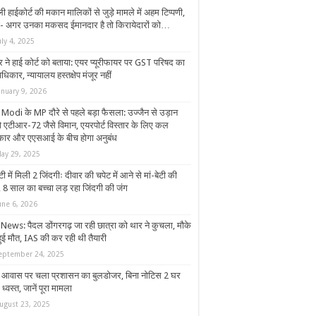
ली हाईकोर्ट की मकान मालिकों से जुड़े मामले में अहम टिप्पणी,
- अगर उनका मकसद ईमानदार है तो किरायेदारों को…
uly 4, 2025
्र ने हाई कोर्ट को बताया: एयर प्यूरीफायर पर GST परिषद का
धिकार, न्यायालय हस्तक्षेप मंजूर नहीं
anuary 9, 2026
Modi के MP दौरे से पहले बड़ा फैसला: उज्जैन से उड़ान
ंगे एटीआर-72 जैसे विमान, एयरपोर्ट विस्तार के लिए कल
ार और एएसआई के बीच होगा अनुबंध
ay 29, 2025
टी में मिली 2 जिंदगीः दीवार की चपेट में आने से मां-बेटी की
, 8 साल का बच्चा लड़ रहा जिंदगी की जंग
une 6, 2026
News: पैदल डोंगरगढ़ जा रही छात्रा को थार ने कुचला, मौके
हुई मौत, IAS की कर रही थी तैयारी
eptember 24, 2025
आवास पर चला प्रशासन का बुलडोजर, बिना नोटिस 2 घर
ध्वस्त, जानें पूरा मामला
ugust 23, 2025