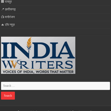
🏢 रायपुर
📍 छत्तीसगढ़
📺 मनोरंजन
🔥 टॉप न्यूज़