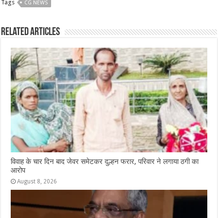
Tags
CG NEWS
e
s
e
e
g
e
b
A
n
r
ra
Related Articles
o
p
g
m
o
p
e
k
r
विवाह के चार दिन बाद जेवर समेटकर दुल्हन फरार, परिवार ने लगाया ठगी का
आरोप
August 8, 2026