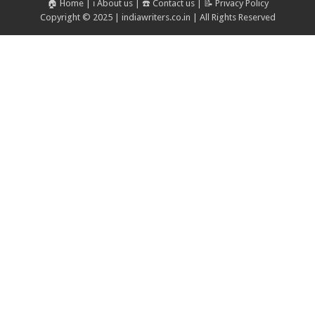
🏠 Home
|
ℹ️ About us
|
☎️ Contact us
|
📝 Privacy Policy
Copyright © 2025 | indiawriters.co.in | All Rights Reserved