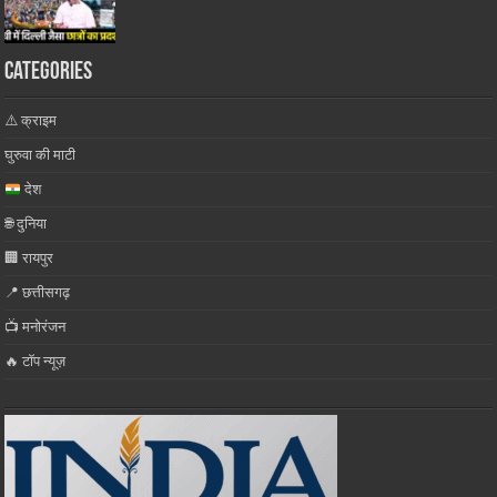
Categories
⚠️ क्राइम
घुरुवा की माटी
देश
🌐 दुनिया
🏢 रायपुर
📍 छत्तीसगढ़
📺 मनोरंजन
🔥 टॉप न्यूज़