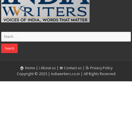
🏠 Home
|
ℹ️ About us
|
☎️ Contact us
|
📝 Privacy Policy
Copyright © 2025 | indiawriters.co.in | All Rights Reserved