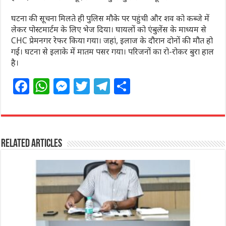
घटना की सूचना मिलते ही पुलिस मौके पर पहुंची और शव को कब्जे में
लेकर पोस्टमार्टम के लिए भेज दिया। घायलों को एंबुलेंस के माध्यम से
CHC प्रेमनगर रेफर किया गया। जहां, इलाज के दौरान दोनों की मौत हो
गई। घटना से इलाके में मातम पसर गया। परिजनों का रो-रोकर बुरा हाल
है।
F
W
M
T
T
S
a
h
e
w
el
h
c
at
ss
itt
e
ar
e
s
e
e
g
e
Related Articles
b
A
n
r
ra
o
p
g
m
o
p
e
k
r