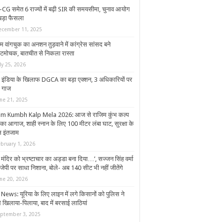
CG समेत 6 राज्यों में बढ़ी SIR की समयसीमा, चुनाव आयोग
बड़ा फैसला
ecember 11, 2025
 वांगचुक का अनशन तुड़वाने में कांग्रेस सांसद बने
टमोचक, बातचीत से निकला रास्ता
ly 25, 2026
 इंडिया के खिलाफ DGCA का बड़ा एक्शन, 3 अधिकारियों पर
ी गाज
une 21, 2025
im Kumbh Kalp Mela 2026: आज से राजिम कुंभ कल्प
 का आगाज, शाही स्नान के लिए 100 मीटर लंबा घाट, सुरक्षा के
 इंतजाम
ebruary 1, 2026
 मंदिर को भ्रष्टाचार का अड्डा बना दिया…’, सज्जन सिंह वर्मा
ीजेपी पर साधा निशाना, बोले- अब 140 सीट भी नहीं जीतेंगे
une 20, 2026
News: यूरिया के लिए लाइन में लगे किसानों को पुलिस ने
े खिलाया-पिलाया, बाद में बरसाई लाठियां
eptember 3, 2025