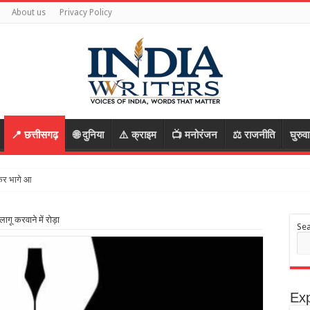
About us
Privacy Policy
📍 छत्तीसगढ़
🌐 दुनिया
⚠️ क्राइम
📺 मनोरंजन
⚖️ राजनीति
घुरुव
भागे आरोपी, रास्ता पूछकर बातों में उलझाया, फिर वारदात को द
 करवाने में रोड़ा
Se
Exp