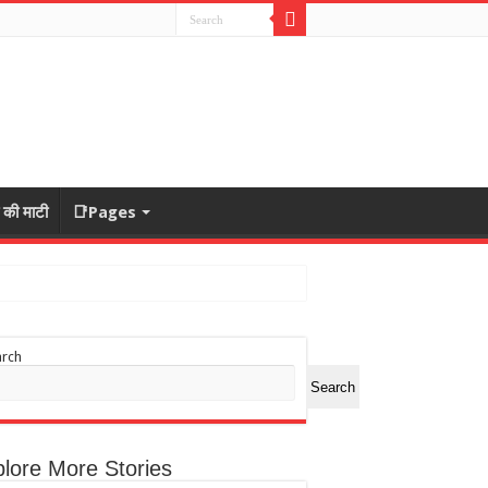
ा की माटी
📑Pages
arch
Search
lore More Stories