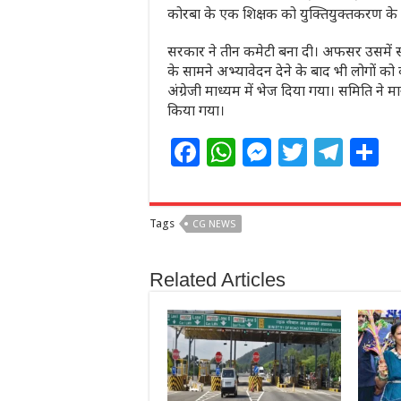
कोरबा के एक शिक्षक को युक्तियुक्तकरण के
सरकार ने तीन कमेटी बना दी। अफसर उसमें सदस्
के सामने अभ्यावेदन देने के बाद भी लोगों को क
अंग्रेजी माध्यम में भेज दिया गया। समिति न
किया गया।
F
W
M
T
T
S
a
h
e
w
el
h
c
at
ss
itt
e
a
Tags
CG NEWS
e
s
e
e
g
e
b
A
n
r
ra
Related Articles
o
p
g
m
o
p
e
k
r