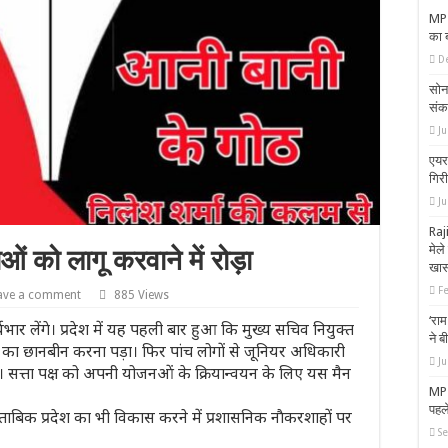
MP-
का 
D
सोनम
संक
Ju
एयर
गिर
J
Raj
मेले
को लागू करवाने में रोड़ा
खास
F
ave a comment
885 Views
‘राम
भार लेंगे। प्रदेश में यह पहली बार हुआ कि मुख्य सचिव नियुक्त
ने ब
का छानबीन करना पड़ा। फिर पांच लोगों से जूनियर अधिकारी
J
। सत्ता पक्ष को अपनी योजनओं के क्रियान्वयन के लिए यस मैन
MP 
पहल
ताबिक प्रदेश का भी विकास करने में प्रशासनिक नाैकरशाहों पर
S