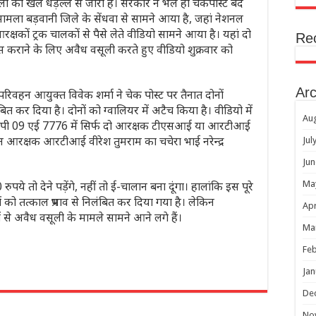
वसूली का खेल धड़ल्ले से जारी है। सरकार ने भले ही चेकपोस्ट बंद
 मामला बड़वानी जिले के सेंधवा से सामने आया है, जहां नेशनल
कों ट्रक चालकों से पैसे लेते वीडियो सामने आया है। यहां दो
Re
पास कराने के लिए अवैध वसूली करते हुए वीडियो शुक्रवार को
Arc
रिवहन आयुक्त विवेक शर्मा ने चेक पोस्ट पर तैनात दोनों
लंबित कर दिया है। दोनों को ग्वालियर में अटैच किया है। वीडियो में
Au
 एमपी 09 एई 7776 में सिर्फ दो आरक्षक टीएसआई या आरटीआई
न आरक्षक आरटीआई वीरेश तुमराम का चचेरा भाई नरेन्द्र
Jul
Jun
Ma
ये तो देने पड़ेंगे, नहीं तो ई-चालान बना दूंगा। हालांकि इस पूरे
ों को तत्काल प्रभाव से निलंबित कर दिया गया है। लेकिन
Apr
से अवैध वसूली के मामले सामने आने लगे हैं।
Ma
Feb
Jan
r
De
No