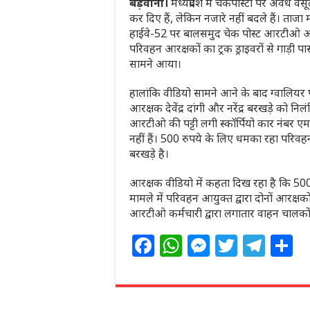
बड़वानी।
मध्यप्रदेश में चेकपोस्टों पर अवैध 
कर दिए हैं, लेकिन नजारे नहीं बदले हैं। ताजा
हाईवे-52 पर बालसमुद चेक पोस्ट आरटीओ आरक्ष
परिवहन आरक्षकों का ट्रक ड्राइवरों से गाड़ी 
सामने आया।
हालांकि वीडियो सामने आने के बाद ग्वालियर प
आरक्षक देवेंद्र दांगी और नरेंद्र बरखड़े को नि
आरटीओ की पट्टी लगी स्कॉर्पियो कार नंबर
नहीं हैं। 500 रुपये के लिए धमका रहा परिवह
बरखड़े है।
आरक्षक वीडियो में कहता दिख रहा है कि 500 रुप
मामले में परिवहन आयुक्त द्वारा दोनों आरक्षक
आरटीओ कर्मचारी द्वारा लगातार वाहन चालकों 
F
W
M
T
T
S
a
h
e
w
el
h
c
at
ss
itt
e
a