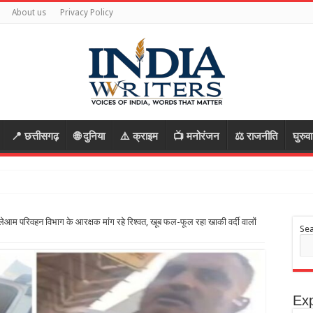
About us
Privacy Policy
📍 छत्तीसगढ़
🌐 दुनिया
⚠️ क्राइम
📺 मनोरंजन
⚖️ राजनीति
घुरुव
ेआम परिवहन विभाग के आरक्षक मांग रहे रिश्वत, खूब फल-फूल रहा खाकी वर्दी वालों
Se
Exp