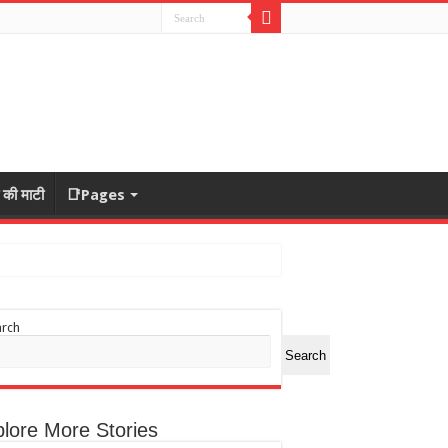
ा की माटी
📑Pages
arch
Search
lore More Stories