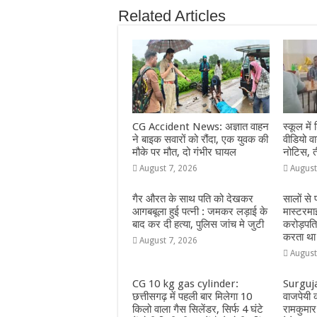
e
s
e
e
g
e
Related Articles
b
A
n
r
ra
o
p
g
m
o
p
e
k
r
CG Accident News: अज्ञात वाहन
स्कूल में 
ने बाइक सवारों को रौंदा, एक युवक की
वीडियो 
मौके पर मौत, दो गंभीर घायल
नोटिस, त
August 7, 2026
August
गैर औरत के साथ पति को देखकर
सालों से
आगबबूला हुई पत्नी : जमकर लड़ाई के
मास्टरमा
बाद कर दी हत्या, पुलिस जांच मे जुटी
करोड़पत
करता था
August 7, 2026
August
CG 10 kg gas cylinder:
Surguja:
छत्तीसगढ़ में पहली बार मिलेगा 10
वाजपेयी क
किलो वाला गैस सिलेंडर, सिर्फ 4 घंटे
रामकुमार 