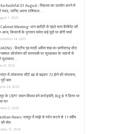
 Ka Rashifal 01 August : स्किल्स का उपयोग करने में
ंगे मदद, जानिए अपना राशिफल…
ugust 1, 2025
Cabinet Meeting: धान खरीदी से पहले साय कैबिनेट की
 आज, किसानों के भुगतान समेत कई मुद्दों पर होगी चर्चा
ovember 14, 2025
AKING : केंद्रीय गृह मंत्री अमित शाह का छत्तीसगढ़ दौरा
 नक्सल ऑपरेशन की कामयाबी पर सुरक्षाबल के जवानों से
ंगे मुलाकात…
ne 8, 2025
ाष्ट्र में लोकसभा सीटें 48 से बढ़कर 72 होने की संभावना,
 पूरी बात
arch 24, 2026
ापुर के CRPF जवान बिप्लव बने करोड़पति, Big B ने डिनर पर
ाया घर
nuary 2, 2026
sthan News: जयपुर में मांझे से गर्दन कटने से 11 वर्षीय
े की मौत
nuary 15, 2026