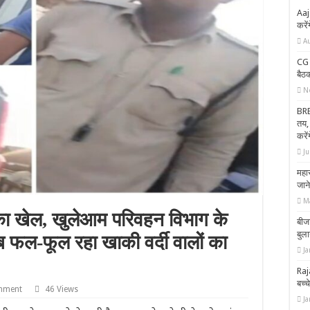
Aaj
करे
A
CG 
बैठक
N
BRE
तय,
करे
Ju
महार
जाने
M
का खेल, खुलेआम परिवहन विभाग के
बीज
बुल
ूब फल-फूल रहा खाकी वर्दी वालों का
Ja
Raja
बच्च
mment
46 Views
Ja