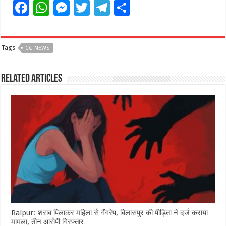
F
W
M
T
T
S
a
h
e
w
el
h
c
at
ss
itt
e
ar
Tags
CG NEWS
e
s
e
e
g
e
b
A
n
r
ra
Related Articles
o
p
g
m
o
p
e
k
r
Raipur: शराब पिलाकर महिला से गैंगरेप, बिलासपुर की पीड़िता ने दर्ज कराया
मामला, तीन आरोपी गिरफ्तार