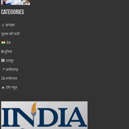
Categories
⚠️ क्राइम
घुरुवा की माटी
देश
🌐 दुनिया
🏢 रायपुर
📍 छत्तीसगढ़
📺 मनोरंजन
🔥 टॉप न्यूज़