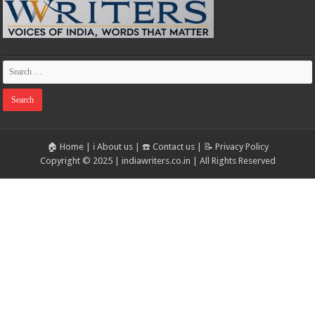
🏠 Home
|
ℹ️ About us
|
☎️ Contact us
|
📝 Privacy Policy
Copyright © 2025 | indiawriters.co.in | All Rights Reserved