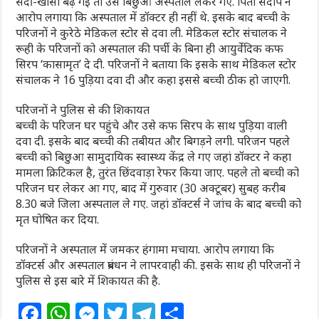
सर्दी-खांसी बढ़ गई तो उसे बिछुआ अस्पताल लेकर गए. पिता संदीप ने
आरोप लगाया कि अस्पताल में डॉक्टर ही नहीं थे. इसके बाद बच्ची के
परिजनों ने कुरेठे मेडिकल स्टोर से दवा ली. मेडिकल स्टोर संचालक ने
रूही के परिजनों को अस्पताल की पर्ची के बिना ही आयुर्वेदिक कफ
सिरप ‘कासामृत’ दे दी. परिजनों ने बताया कि इसके साथ मेडिकल स्टोर
संचालक ने 16 पुड़िया दवा दी और कहा इससे बच्ची ठीक हो जाएगी.
परिजनों ने पुलिस से की शिकायत
बच्ची के परिजन घर पहुंचे और उसे कफ सिरप के साथ पुड़िया वाली
दवा दी. इसके बाद बच्ची की तबीयत और बिगड़ने लगी. परिजन पहले
बच्ची को बिछुआ सामुदायिक स्वास्थ्य केंद्र ले गए जहां डॉक्टर ने कहा
मामला क्रिटिकल है, तुरंत छिंदवाड़ा रेफर किया जाए. पहले तो बच्ची को
परिजन घर लेकर आ गए, बाद में गुरुवार (30 अक्टूबर) सुबह करीब
8.30 बजे जिला अस्पताल ले गए. जहां डॉक्टर्स ने जांच के बाद बच्ची को
मृत घोषित कर दिया.
परिजनों ने अस्पताल में जमकर हंगामा मचाया. आरोप लगाया कि
डॉक्टर्स और अस्पताल प्रबंधन ने लापरवाही की. इसके साथ ही परिजनों ने
पुलिस से इस बारे में शिकायत की है.
F
W
M
T
T
S