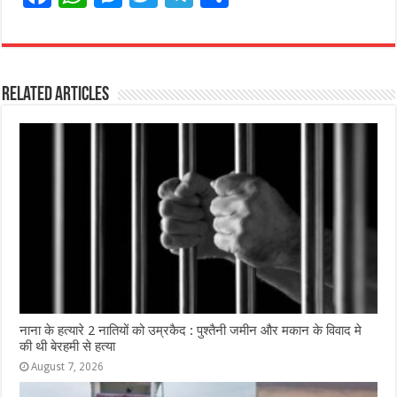
a
h
e
w
el
h
c
at
ss
itt
e
ar
e
s
e
e
g
e
Related Articles
b
A
n
r
ra
o
p
g
m
o
p
e
k
r
नाना के हत्यारे 2 नातियों को उम्रकैद : पुश्तैनी जमीन और मकान के विवाद मे
की थी बेरहमी से हत्या
August 7, 2026