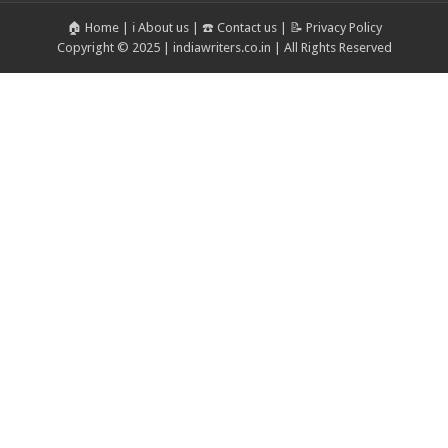
🏠 Home
|
ℹ️ About us
|
☎️ Contact us
|
📝 Privacy Policy
Copyright © 2025 | indiawriters.co.in | All Rights Reserved