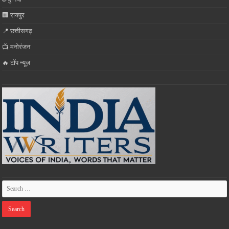
🏢 रायपुर
📍 छत्तीसगढ़
📺 मनोरंजन
🔥 टॉप न्यूज़