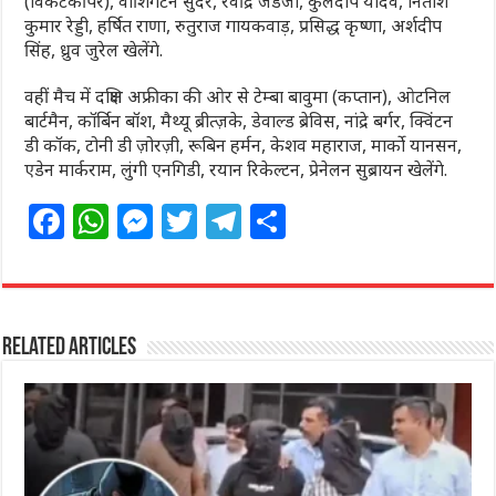
(विकेटकीपर), वाशिंगटन सुंदर, रवींद्र जडेजा, कुलदीप यादव, नितीश
कुमार रेड्डी, हर्षित राणा, रुतुराज गायकवाड़, प्रसिद्ध कृष्णा, अर्शदीप
सिंह, ध्रुव जुरेल खेलेंगे.
वहीं मैच में दक्षिण अफ्रीका की ओर से टेम्बा बावुमा (कप्तान), ओटनिल
बार्टमैन, कॉर्बिन बॉश, मैथ्यू ब्रीत्ज़के, डेवाल्ड ब्रेविस, नांद्रे बर्गर, क्विंटन
डी कॉक, टोनी डी ज़ोरज़ी, रूबिन हर्मन, केशव महाराज, मार्को यानसन,
एडेन मार्कराम, लुंगी एनगिडी, रयान रिकेल्टन, प्रेनेलन सुब्रायन खेलेंगे.
F
W
M
T
T
S
a
h
e
w
el
h
c
at
ss
itt
e
ar
e
s
e
e
g
e
Related Articles
b
A
n
r
ra
o
p
g
m
o
p
e
k
r