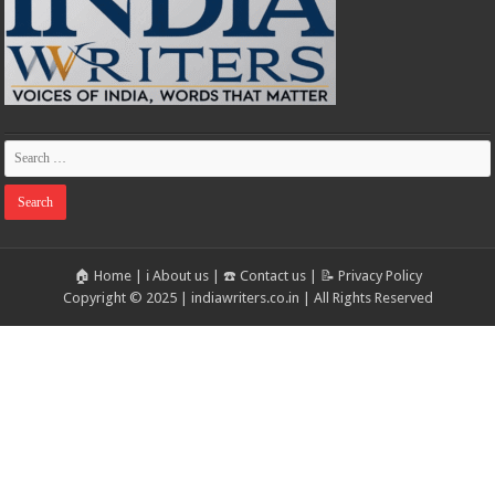
🏠 Home
|
ℹ️ About us
|
☎️ Contact us
|
📝 Privacy Policy
Copyright © 2025 | indiawriters.co.in | All Rights Reserved