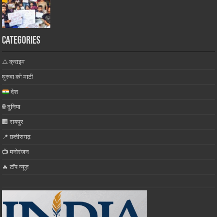
Categories
⚠️ क्राइम
घुरुवा की माटी
देश
🌐 दुनिया
🏢 रायपुर
📍 छत्तीसगढ़
📺 मनोरंजन
🔥 टॉप न्यूज़