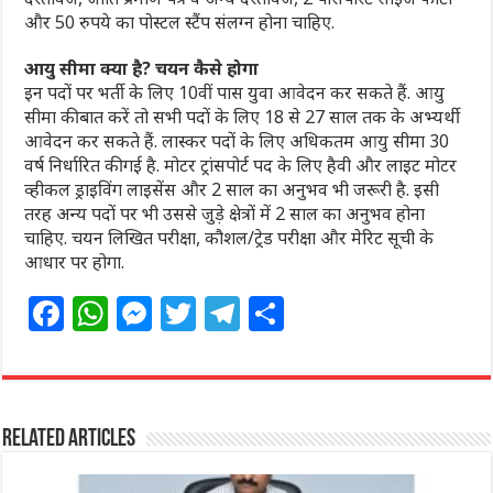
और 50 रुपये का पोस्टल स्टैंप संलग्न होना चाहिए.
आयु सीमा क्या है? चयन कैसे होगा
इन पदों पर भर्ती के लिए 10वीं पास युवा आवेदन कर सकते हैं. आयु
सीमा की बात करें तो सभी पदों के लिए 18 से 27 साल तक के अभ्यर्थी
आवेदन कर सकते हैं. लास्कर पदों के लिए अधिकतम आयु सीमा 30
वर्ष निर्धारित की गई है. मोटर ट्रांसपोर्ट पद के लिए हैवी और लाइट मोटर
व्हीकल ड्राइविंग लाइसेंस और 2 साल का अनुभव भी जरूरी है. इसी
तरह अन्य पदों पर भी उससे जुड़े क्षेत्रों में 2 साल का अनुभव होना
चाहिए. चयन लिखित परीक्षा, कौशल/ट्रेड परीक्षा और मेरिट सूची के
आधार पर होगा.
F
W
M
T
T
S
a
h
e
w
el
h
c
at
ss
itt
e
ar
e
s
e
e
g
e
Related Articles
b
A
n
r
ra
o
p
g
m