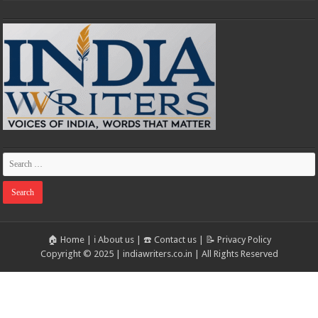
🏠 Home
|
ℹ️ About us
|
☎️ Contact us
|
📝 Privacy Policy
Copyright © 2025 | indiawriters.co.in | All Rights Reserved