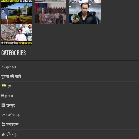
Categories
⚠️ क्राइम
घुरुवा की माटी
देश
🌐 दुनिया
🏢 रायपुर
📍 छत्तीसगढ़
📺 मनोरंजन
🔥 टॉप न्यूज़