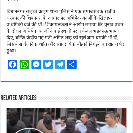
बिधाननगर साइबर क्राइम थाना पुलिस ने एक समाजसेवक राजीव
सरकार की शिकायत के आधार पर अभिषेक बनर्जी के खिलाफ
प्राथमिकी दर्ज की थी। शिकायतकर्ता ने आरोप लगाया कि चुनाव प्रचार
के दौरान अभिषेक बनर्जी ने कई स्थानों पर न केवल भड़काऊ भाषण
दिए, बल्कि केंद्रीय गृह मंत्री अमित शाह को खुलेआम धमकी भी दी,
जिससे सार्वजनिक शांति और सांप्रदायिक सौहार्द बिगड़ने का खतरा पैदा
हुआ।
F
W
M
T
T
S
a
h
e
w
el
h
c
at
ss
itt
e
ar
e
s
e
e
g
e
Related Articles
b
A
n
r
ra
o
p
g
m
o
p
e
k
r