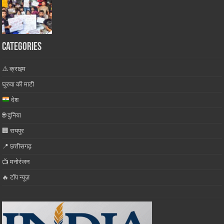
Categories
⚠️ क्राइम
घुरुवा की माटी
देश
🌐 दुनिया
🏢 रायपुर
📍 छत्तीसगढ़
📺 मनोरंजन
🔥 टॉप न्यूज़