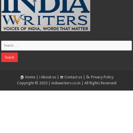
🏠 Home
|
ℹ️ About us
|
☎️ Contact us
|
📝 Privacy Policy
Copyright © 2025 | indiawriters.co.in | All Rights Reserved