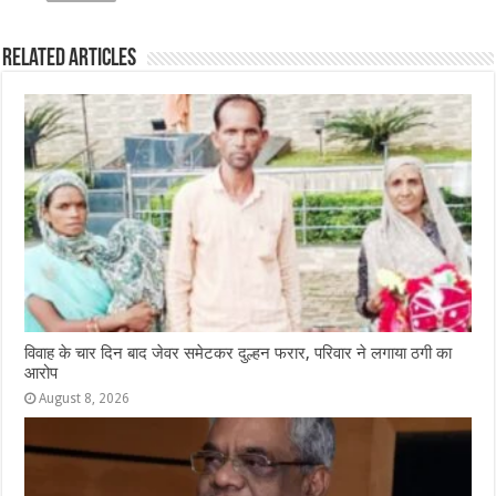
e
s
e
e
g
e
b
A
n
r
ra
Related Articles
o
p
g
m
o
p
e
k
r
विवाह के चार दिन बाद जेवर समेटकर दुल्हन फरार, परिवार ने लगाया ठगी का
आरोप
August 8, 2026