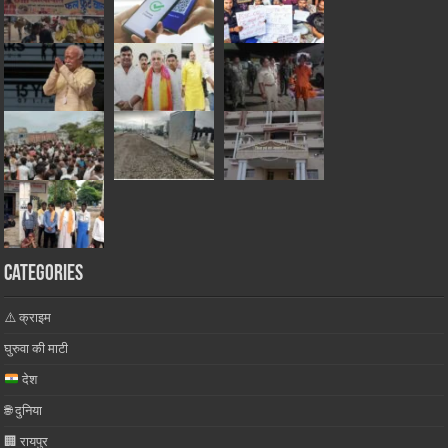
Categories
⚠️ क्राइम
घुरुवा की माटी
देश
🌐 दुनिया
🏢 रायपुर