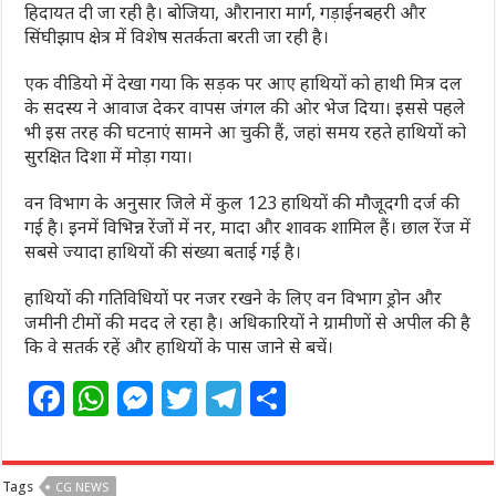
हिदायत दी जा रही है। बोजिया, औरानारा मार्ग, गड़ाईनबहरी और
सिंघीझाप क्षेत्र में विशेष सतर्कता बरती जा रही है।
एक वीडियो में देखा गया कि सड़क पर आए हाथियों को हाथी मित्र दल
के सदस्य ने आवाज देकर वापस जंगल की ओर भेज दिया। इससे पहले
भी इस तरह की घटनाएं सामने आ चुकी हैं, जहां समय रहते हाथियों को
सुरक्षित दिशा में मोड़ा गया।
वन विभाग के अनुसार जिले में कुल 123 हाथियों की मौजूदगी दर्ज की
गई है। इनमें विभिन्न रेंजों में नर, मादा और शावक शामिल हैं। छाल रेंज में
सबसे ज्यादा हाथियों की संख्या बताई गई है।
हाथियों की गतिविधियों पर नजर रखने के लिए वन विभाग ड्रोन और
जमीनी टीमों की मदद ले रहा है। अधिकारियों ने ग्रामीणों से अपील की है
कि वे सतर्क रहें और हाथियों के पास जाने से बचें।
F
W
M
T
T
S
a
h
e
w
el
h
c
at
ss
itt
e
ar
Tags
CG NEWS