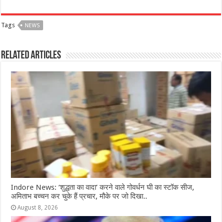
a
h
e
w
el
h
c
at
ss
itt
e
ar
Tags
NEWS
e
s
e
e
g
e
b
A
n
r
ra
Related Articles
o
p
g
m
o
p
e
k
r
Indore News: ‘शुद्धता का वादा’ करने वाले गोवर्धन घी का स्टॉक सीज,
अमिताभ बच्चन कर चुके हैं प्रचार, मौके पर जो दिखा..
August 8, 2026