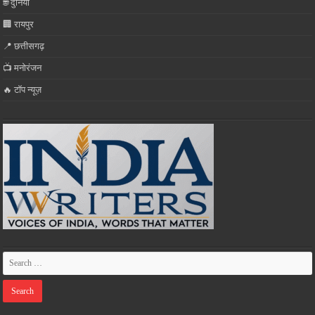
🌐 दुनिया
🏢 रायपुर
📍 छत्तीसगढ़
📺 मनोरंजन
🔥 टॉप न्यूज़