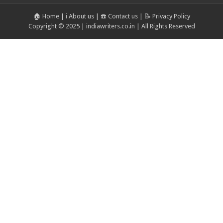
🏠 Home
|
ℹ️ About us
|
☎️ Contact us
|
📝 Privacy Policy
Copyright © 2025 | indiawriters.co.in | All Rights Reserved