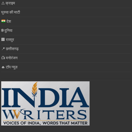
⚠️ क्राइम
घुरुवा की माटी
देश
🌐 दुनिया
🏢 रायपुर
📍 छत्तीसगढ़
📺 मनोरंजन
🔥 टॉप न्यूज़