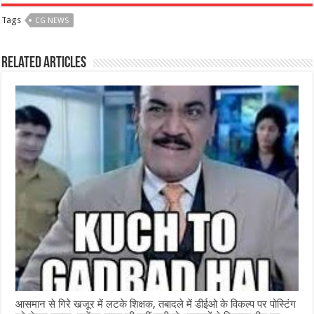
c
at
ss
itt
e
ar
Tags
CG NEWS
e
s
e
e
g
e
b
A
n
r
ra
Related Articles
o
p
g
m
o
p
e
k
r
आसमान से गिरे खजूर में लटके शिक्षक, तबादले में डीईओ के विकल्प पर पोस्टिंग