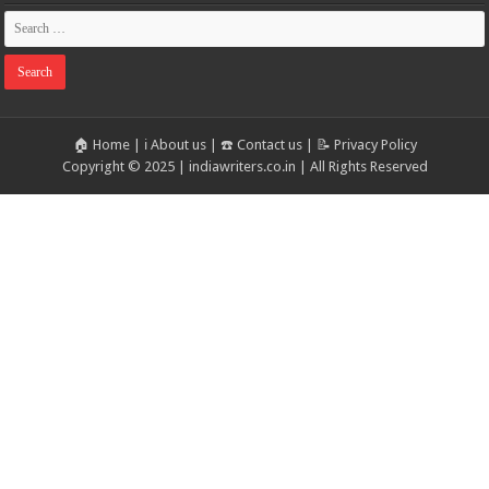
🏠 Home
|
ℹ️ About us
|
☎️ Contact us
|
📝 Privacy Policy
Copyright © 2025 | indiawriters.co.in | All Rights Reserved