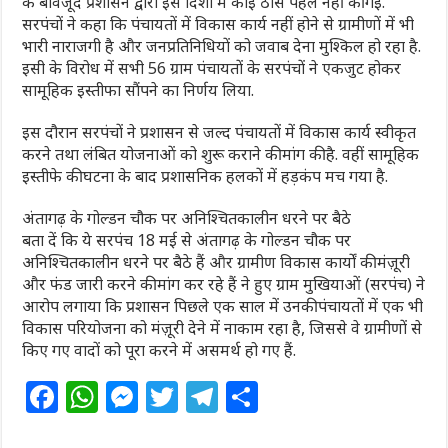
के बावजूद प्रशासन द्वारा इस दिशा में कोई ठोस पहल नहीं की गई.
सरपंचों ने कहा कि पंचायतों में विकास कार्य नहीं होने से ग्रामीणों में भी
भारी नाराजगी है और जनप्रतिनिधियों को जवाब देना मुश्किल हो रहा है.
इसी के विरोध में सभी 56 ग्राम पंचायतों के सरपंचों ने एकजुट होकर
सामूहिक इस्तीफा सौंपने का निर्णय लिया.
इस दौरान सरपंचों ने प्रशासन से जल्द पंचायतों में विकास कार्य स्वीकृत
करने तथा लंबित योजनाओं को शुरू कराने की मांग की है. वहीं सामूहिक
इस्तीफे की घटना के बाद प्रशासनिक हलकों में हड़कंप मच गया है.
अंतागढ़ के गोल्डन चौक पर अनिश्चितकालीन धरने पर बैठे
बता दें कि ये सरपंच 18 मई से अंतागढ़ के गोल्डन चौक पर
अनिश्चितकालीन धरने पर बैठे हैं और ग्रामीण विकास कार्यों की मंज़ूरी
और फंड जारी करने की मांग कर रहे हैं ने हुए ग्राम मुखियाओं (सरपंच) ने
आरोप लगाया कि प्रशासन पिछले एक साल में उनकी पंचायतों में एक भी
विकास परियोजना को मंज़ूरी देने में नाकाम रहा है, जिससे वे ग्रामीणों से
किए गए वादों को पूरा करने में असमर्थ हो गए हैं.
F
W
M
T
T
S
a
h
e
w
el
h