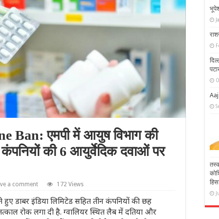
भूपे
J
राश
F
दिल
पटाख
O
Aaj
S
 Ban: एमपी में आयुष विभाग की
 कंपनियों की 6 आयुर्वेदिक दवाओं पर
तस्
कोश
हिस
ave a comment
172 Views
J
 करते हुए डाबर इंडिया लिमिटेड सहित तीन कंपनियों की छह
्काल रोक लगा दी है. ग्वालियर स्थित लैब में दतिया और