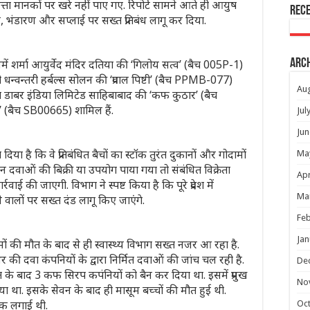
 गुणवत्ता मानकों पर खरे नहीं पाए गए. रिपोर्ट सामने आते ही आयुष
Rec
्रय, भंडारण और सप्लाई पर सख्त प्रतिबंध लागू कर दिया.
ें शर्मा आयुर्वेद मंदिर दतिया की ‘गिलोय सत्व’ (बैच 005P-1)
Arc
न्वन्तरी हर्बल्स सोलन की ‘प्रवाल पिष्टी’ (बैच PPMB-077)
Au
 डाबर इंडिया लिमिटेड साहिबाबाद की ‘कफ कुठार’ (बैच
 (बैच SB00665) शामिल हैं.
Jul
Jun
िया है कि वे प्रतिबंधित बैचों का स्टॉक तुरंत दुकानों और गोदामों
Ma
न दवाओं की बिक्री या उपयोग पाया गया तो संबंधित विक्रेता
Apr
ाई की जाएगी. विभाग ने स्पष्ट किया है कि पूरे प्रदेश में
Ma
वालों पर सख्त दंड लागू किए जाएंगे.
Feb
Jan
ं की मौत के बाद से ही स्‍वास्‍थ्‍य विभाग सख्‍त नजर आ रहा है.
र की दवा कंपनियों के द्वारा निर्मित दवाओं की जांच चल रही है.
De
ौत के बाद 3 कफ सिरप कपंनियों को बैन कर दिया था. इसमें प्रमुख
No
या था. इसके सेवन के बाद ही मासूम बच्‍चाें की मौत हुई थी.
ोक लगाई थी.
Oc