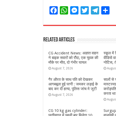
F
W
M
T
T
S
a
h
e
w
el
h
c
at
ss
itt
e
a
e
s
e
e
g
e
Related Articles
b
A
n
r
ra
o
p
g
m
CG Accident News: अज्ञात वाहन
स्कूल में 
o
p
e
ने बाइक सवारों को रौंदा, एक युवक की
वीडियो 
मौके पर मौत, दो गंभीर घायल
नोटिस, त
k
r
August 7, 2026
Augus
गैर औरत के साथ पति को देखकर
सालों से
आगबबूला हुई पत्नी : जमकर लड़ाई के
मास्टरमा
बाद कर दी हत्या, पुलिस जांच मे जुटी
करोड़पत
करता था
August 7, 2026
Augus
CG 10 kg gas cylinder:
Surguja:
छत्तीसगढ़ में पहली बार मिलेगा 10
वाजपेयी क