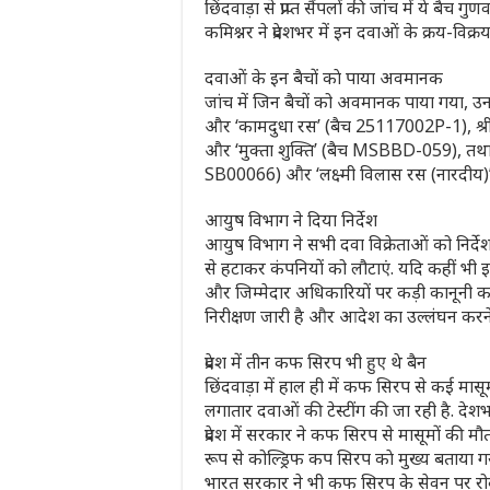
छिंदवाड़ा से प्राप्त सैंपलों की जांच में ये बैच
कमिश्नर ने प्रदेशभर में इन दवाओं के क्रय-विक
दवाओं के इन बैचों काे पाया अवमानक
जांच में जिन बैचों को अवमानक पाया गया, उनम
और ‘कामदुधा रस’ (बैच 25117002P-1), श्री ध
और ‘मुक्ता शुक्ति’ (बैच MSBBD-059), तथा
SB00066) और ‘लक्ष्मी विलास रस (नारदीय)’
आयुष विभाग ने दिया निर्देश
आयुष विभाग ने सभी दवा विक्रेताओं को निर्देश द
से हटाकर कंपनियों को लौटाएं. यदि कहीं भी इ
और जिम्मेदार अधिकारियों पर कड़ी कानूनी कार्रव
निरीक्षण जारी है और आदेश का उल्लंघन करने 
प्रदेश में तीन कफ सिरप भी हुए थे बैन
छिंदवाड़ा में हाल ही में कफ सिरप से कई मासूमो
लगातार दवाओं की टेस्‍टींग की जा रही है. देशभ
प्रदेश में सरकार ने कफ सिरप से मासूमों की म
रूप से कोल्‍ड्रिफ कप सिरप काे मुख्‍य बताया ग
भारत सरकार ने भी कफ सिरप के सेवन पर र