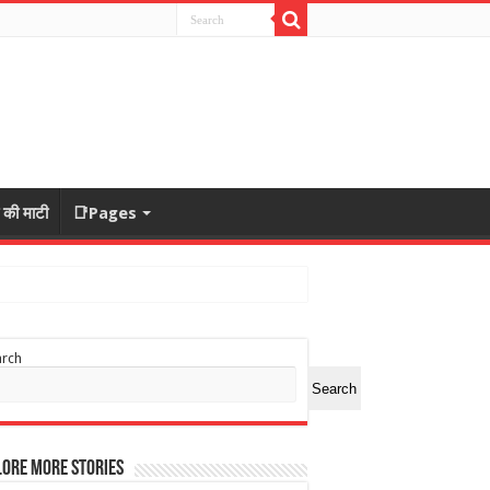
ा की माटी
📑Pages
arch
Search
ore More Stories