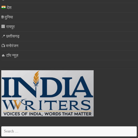
देश
🌐 दुनिया
🏢 रायपुर
📍 छत्तीसगढ़
📺 मनोरंजन
🔥 टॉप न्यूज़