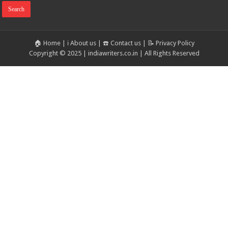
🏠 Home
|
ℹ️ About us
|
☎️ Contact us
|
📝 Privacy Policy
Copyright © 2025 | indiawriters.co.in | All Rights Reserved