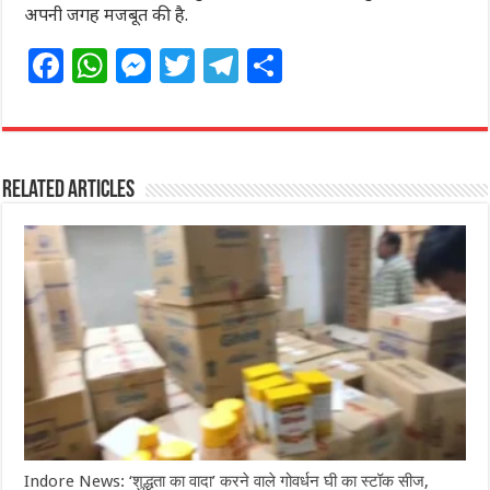
अपनी जगह मजबूत की है.
F
W
M
T
T
S
a
h
e
w
el
h
c
at
ss
itt
e
ar
e
s
e
e
g
e
Related Articles
b
A
n
r
ra
o
p
g
m
o
p
e
k
r
Indore News: ‘शुद्धता का वादा’ करने वाले गोवर्धन घी का स्टॉक सीज,