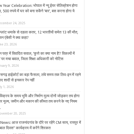
 Year Celebration: भोपाल में न्यू ईयर सेलिब्रेशन होगा
 500 रुपये में घर को बना सकेंगे ‘बार’, बस करना होगा ये
म
ecember 24, 2025
 प्लांट धमाके से दहला कतर, 12 भारतीयों समेत 13 की मौत,
यन एंबेसी ने क्या कहा?
une 23, 2026
्न पत्र में विवादित सवाल, ‘कुत्ते का क्या नाम है’? विकल्पों में
म’ पर मचा बवाल, जिला शिक्षा अधिकारी को नोटिस
nuary 9, 2026
तीसगढ़ हाईकोर्ट का बड़ा फैसला, लंबे समय तक लिव-इन में रहने
ाद शादी से इनकार रेप नहीं
ly 1, 2026
विक्रय के समय भूमि और निर्माण मूल्य दोनों जोड़कर तय होगा
ार मूल्य, जमीन और मकान की कीमत तय करने के नए नियम
ovember 20, 2025
News: आज राजनांदगांव के दौरे पर रहेंगे CM साय, रायपुर में
बाल दिवस” कार्यक्रम में करेंगे शिरकत