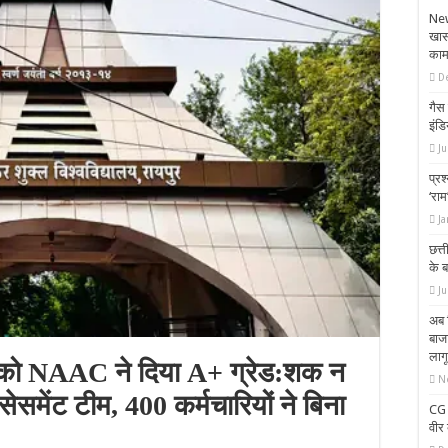
New
खास,
का
D
गैस
इंडि
J
प्रश
‘रा
Ja
छत्
के ब
Ju
अब 
बाज
लागू
टी को NAAC ने दिया A+ ग्रेड:शक न
N
ेसमेंट टीम, 400 कर्मचारियों ने बिना
CG 
वीर 