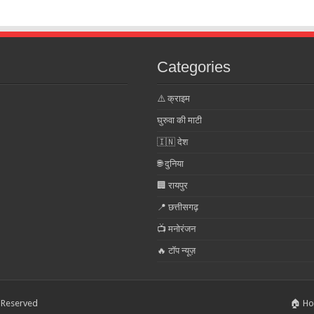
Categories
⚠️ क्राइम
घुरुवा की माटी
🇮🇳 देश
🌐 दुनिया
🏢 रायपुर
📍 छत्तीसगढ़
📺 मनोरंजन
🔥 टॉप न्यूज़
s Reserved
🏠 H