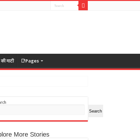
ा की माटी
📑Pages
arch
Search
lore More Stories