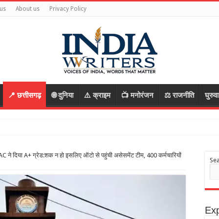
us
About us
Privacy Policy
📍 छत्तीसगढ़
🌐 दुनिया
⚠️ क्राइम
📺 मनोरंजन
⚖️ राजनीति
घुरुव
AC ने दिया A+ ग्रेड:शक न हो इसलिए ऑटो से पहुंची असेसमेंट टीम, 400 कर्मचारियों
Se
Exp