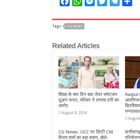
F
W
M
T
T
S
a
h
e
w
el
h
c
at
ss
itt
e
a
Tags
CG NEWS
e
s
e
e
g
e
b
A
n
r
ra
Related Articles
o
p
g
m
o
p
e
k
r
विवाह के चार दिन बाद जेवर समेटकर
Raipur:
दुल्हन फरार, परिवार ने लगाया ठगी का
आपत्तिजन
आरोप
क्रिश्चि
पन्नालाल
August 8, 2026
August
CG News: UCC पर डिप्टी CM
छत्तीसगढ
विजय शर्मा का बड़ा बयान, बोले-
परियोजना