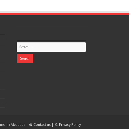
ome
|
ℹ️ About us
|
☎️ Contact us
|
📝 Privacy Policy