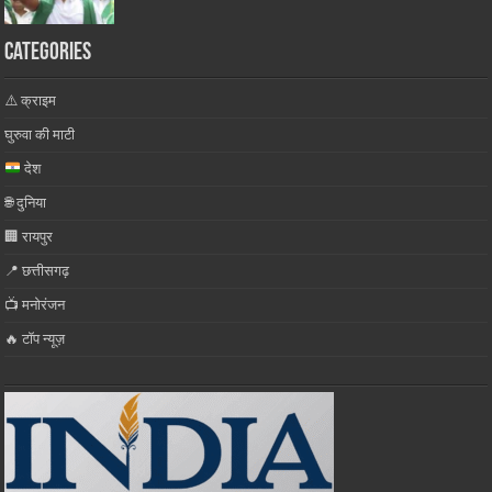
Categories
⚠️ क्राइम
घुरुवा की माटी
देश
🌐 दुनिया
🏢 रायपुर
📍 छत्तीसगढ़
📺 मनोरंजन
🔥 टॉप न्यूज़