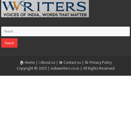
🏠 Home
|
ℹ️ About us
|
☎️ Contact us
|
📝 Privacy Policy
Copyright © 2025 | indiawriters.co.in | All Rights Reserved