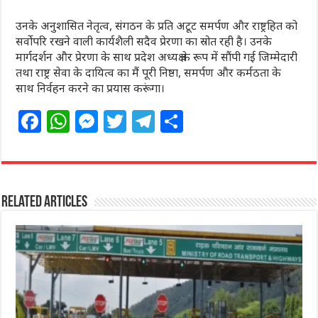
उनके अनुशासित नेतृत्व, संगठन के प्रति अटूट समर्पण और राष्ट्रहित को
सर्वोपरि रखने वाली कार्यशैली सदैव प्रेरणा का स्रोत रही है। उनके
मार्गदर्शन और प्रेरणा के साथ प्रदेश अध्यक्ष के रूप में सौंपी गई जिम्मेदारी
तथा राष्ट्र सेवा के दायित्व का मैं पूरी निष्ठा, समर्पण और कर्मठता के
साथ निर्वहन करने का प्रयास करूंगा।
F
W
M
T
T
S
a
h
e
w
el
h
c
at
ss
itt
e
ar
e
s
e
e
g
e
Related Articles
b
A
n
r
ra
o
p
g
m
o
p
e
k
r