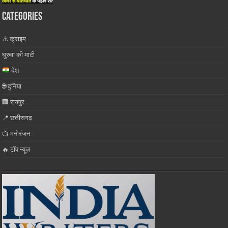
Categories
⚠️ क्राइम
घुरुवा की माटी
देश
🌐 दुनिया
🏢 रायपुर
📍 छत्तीसगढ़
📺 मनोरंजन
🔥 टॉप न्यूज़