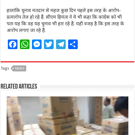
हालांकि चुनाव मतदान से महज कुछ दिन पहले इस तरह के आरोप-
प्रत्‍यारोप तेज हो रहे हैं. सीएम हिमंता ने ये भी कहा कि कांग्रेस को भी
पता यह कि वह यह चुनाव भी हार रहे हैं. यही वजह है कि इस तरह के
आरोप लगाए जा रहे हैं.
F
W
M
T
T
S
a
h
e
w
el
h
c
at
ss
itt
e
ar
Tags
NEWS
e
s
e
e
g
e
b
A
n
r
ra
Related Articles
o
p
g
m
o
p
e
k
r