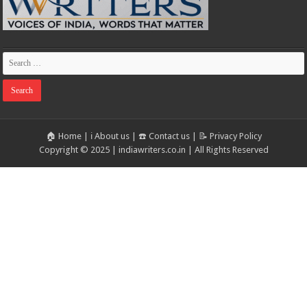
🏠 Home
|
ℹ️ About us
|
☎️ Contact us
|
📝 Privacy Policy
Copyright © 2025 | indiawriters.co.in | All Rights Reserved