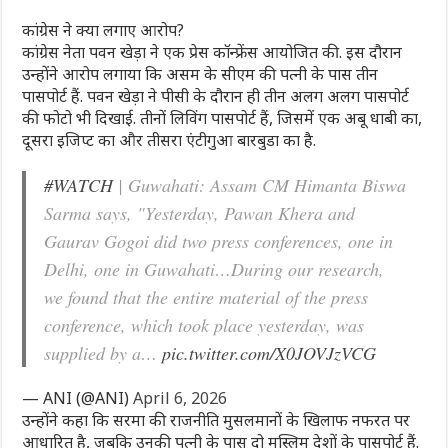
कांग्रेस ने क्या लगाए आरोप?
कांग्रेस नेता पवन खेड़ा ने एक प्रेस कॉन्फ्रेंस आयोजित की. इस दौरान
उन्‍होंने आरोप लगाया कि असम के सीएम की पत्नी के पास तीन
पासपोर्ट हैं. पवन खेड़ा ने पीसी के दौरान ही तीन अलग अलग पासपोर्ट
की फोटो भी दिखाई. तीनों लिविंग पासपोर्ट हैं, जिसमें एक अबू धाबी का,
दूसरा इजिप्ट का और तीसरा एंटीगुआ बारबुडा का है.
#WATCH
| Guwahati: Assam CM Himanta Biswa
Sarma says, "Yesterday, Pawan Khera and
Gaurav Gogoi did two press conferences, one in
Delhi, one in Guwahati…During our research,
we found that the entire material of the press
conference, which took place yesterday, was
supplied by a…
pic.twitter.com/X0JOVJzVCG
— ANI (@ANI)
April 6, 2026
उन्होंने कहा कि सरमा की राजनीति मुसलमानों के खिलाफ नफरत पर
आधारित है, जबकि उनकी पत्नी के पास दो मुस्लिम देशों के पासपोर्ट हैं.