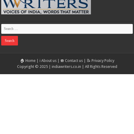
🏠 Home
|
ℹ️ About us
|
☎️ Contact us
|
📝 Privacy Policy
Copyright © 2025 | indiawriters.co.in | All Rights Reserved