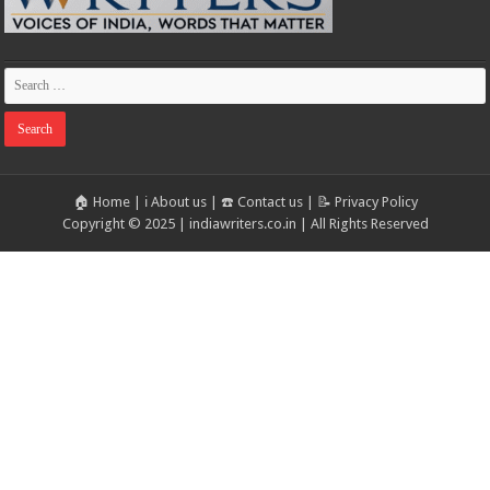
🏠 Home
|
ℹ️ About us
|
☎️ Contact us
|
📝 Privacy Policy
Copyright © 2025 | indiawriters.co.in | All Rights Reserved