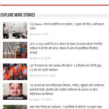
Explore More Stories
CG News: गांव में डायरिया का प्रकोप, 1 युवक की मौत, 4 की हालत
गंभीर
June 21, 2025
LPG Crisis: एमपी में LPG संकट से राहत! 50 हजार होटल-रेस्टोरेंट
मालिक ने ली चैन की सांस, भोपाल में आज से कमर्शियल सिलेंडर
सप्लाई
March 16, 2026
UP में भाजपा का नया अध्यक्ष कौन होगा? 14 दिसंबर को लगेगी मुहर,
13 को भरे जाएंगे नामांकन
December 12, 2025
18 अगस्त को साय मंत्रिमंडल विस्तार, गजेंद्र, खुशवंत और राजेश बन
सकते हैं मंत्री, क्षेत्रीय और जातीय समीकरण के आधार पर होगा
मंत्रिमंडल का विस्तार
August 16, 2025
वाहन चोर गिरोह का पर्दाफाशः 7 आरोपियों से चोरी के 16 वाहन जब्त,