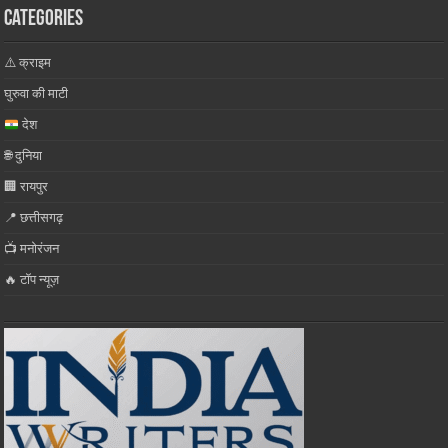
Categories
⚠️ क्राइम
घुरुवा की माटी
देश
🌐 दुनिया
🏢 रायपुर
📍 छत्तीसगढ़
📺 मनोरंजन
🔥 टॉप न्यूज़