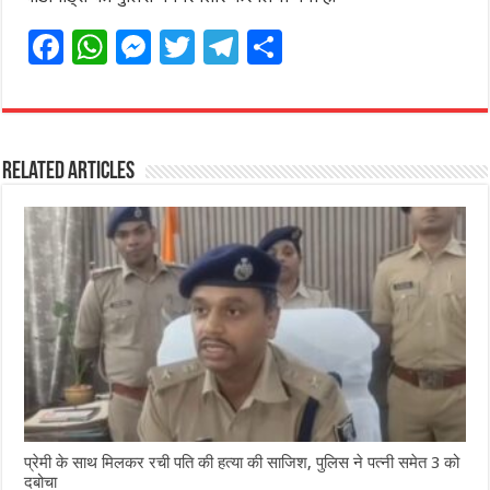
F
W
M
T
T
S
a
h
e
w
el
h
c
at
ss
itt
e
ar
e
s
e
e
g
e
Related Articles
b
A
n
r
ra
o
p
g
m
o
p
e
k
r
प्रेमी के साथ मिलकर रची पति की हत्या की साजिश, पुलिस ने पत्नी समेत 3 को
दबोचा