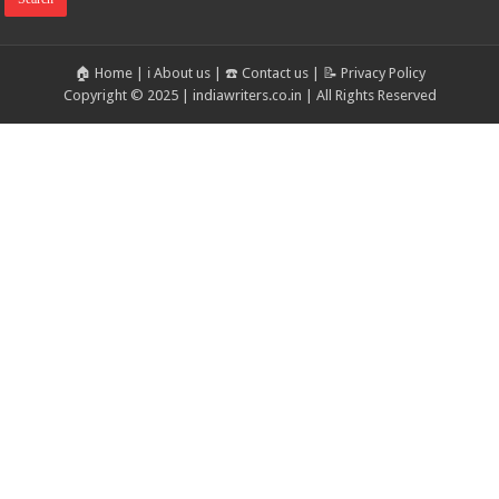
🏠 Home
|
ℹ️ About us
|
☎️ Contact us
|
📝 Privacy Policy
Copyright © 2025 | indiawriters.co.in | All Rights Reserved