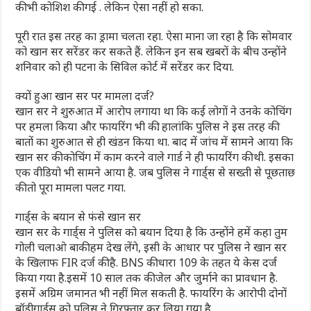
की भी कोशिश की गई . लेकिन ऐसा नहीं हो सका.
पूरी रात इस तरह का ड्रामा चलता रहा. ऐसा माना जा रहा है कि सोमवार
को खान सर सरेंडर कर सकते हैं. लेकिन इन सब खबरों के बीच उन्‍होंने
शन‍िवार को ही पटना के स‍िव‍िल कोर्ट में सरेंडर कर द‍िया.
क्यों हुआ खान सर पर मामला दर्ज?
खान सर ने शुरुआत में आरोप लगाया था कि कई लोगों ने उनके कोचिंग
पर हमला किया और फायरिंग भी की. हालांकि पुलिस ने इस तरह की
बातों का शुरुआत से ही खंडन किया था. बाद में जांच में सामने आया कि
खान सर की कोचिंग में काम करने वाले गार्ड ने ही फायरिंग की थी. इसका
एक वीड‍ियो भी सामने आया है. जब पुलिस ने गार्ड्स से सख्ती से पूछताछ
की तो पूरा मामला पलट गया.
गार्ड्स के बयान से फंसे खान सर
खान सर के गार्ड्स ने पुलिस को बयान दिया है कि उन्होंने हमें कहा तुम
गोली चलाओ बाकी हम देख लेंगे, इसी के आधार पर पुलिस ने खान सर
के खिलाफ FIR दर्ज की है. BNS की धारा 109 के तहत ये केस दर्ज
किया गया है.इसमें 10 साल तक की जेल और जुर्माने का प्रावधान है.
इसमें अग्रिम जमानत भी नहीं मिल सकती है. फायरिंग के आरोपी दोनों
बॉडीगार्ड्स को पुलिस ने गिरफ्तार कर लिया गया है.