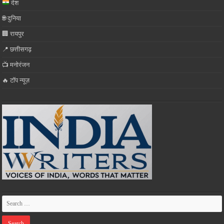
देश
🌐 दुनिया
🏢 रायपुर
📍 छत्तीसगढ़
📺 मनोरंजन
🔥 टॉप न्यूज़