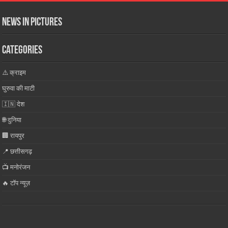
News in Pictures
Categories
⚠️ क्राइम
घुरुवा की माटी
🇮🇳 देश
🌐 दुनिया
🏢 रायपुर
📍 छत्तीसगढ़
📺 मनोरंजन
🔥 टॉप न्यूज़