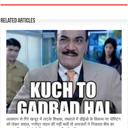
c
at
ss
itt
e
ar
e
s
e
e
g
e
Related Articles
b
A
n
r
ra
o
p
g
m
o
p
e
k
r
आसमान से गिरे खजूर में लटके शिक्षक, तबादले में डीईओ के विकल्प पर पोस्टिंग
को लेकर सवाल, गजेंद्र यादव की नहीं चली तो अफसरों ने निकाला बीच का