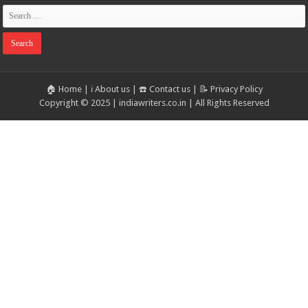
🏠 Home
|
ℹ️ About us
|
☎️ Contact us
|
📝 Privacy Policy
Copyright © 2025 | indiawriters.co.in | All Rights Reserved