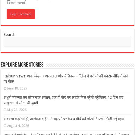
I comment.
Search
Explore More Stories
Raipur News: अब अंबेडकर अस्पताल और मेडिकल कॉलेज में मरीजों की फोटो- वीडियो लेने
पर रोक
June 18, 2025
अधूरी मोहब्बत का खौफनाक अंजाम, एक ही फंदे पर लटके मिले प्रेमी-प्रेमिका, 12 दिन बाद
ससुराल से लौटी थी युवती
May 21, 2026
‘मदरसा कहीं भी हो, आतंकवाद ही…’ मदरसों पर केशव मौर्य की तीखी टिप्पणी, छिड़ी नई बहस
August 4, 2026
नक्सल नेटवर्क के अर्बन मॉड्यूल पर NIA की बड़ी कार्रवाई, दरभा का युवक हरियाणा से गिरफ्तार