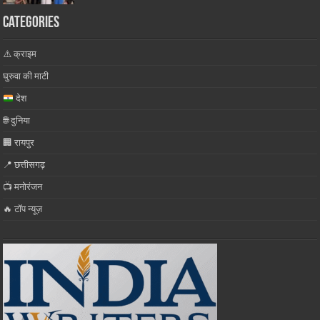
Categories
⚠️ क्राइम
घुरुवा की माटी
देश
🌐 दुनिया
🏢 रायपुर
📍 छत्तीसगढ़
📺 मनोरंजन
🔥 टॉप न्यूज़