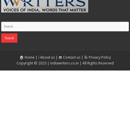
🏠 Home
|
ℹ️ About us
|
☎️ Contact us
|
📝 Privacy Policy
Copyright © 2025 | indiawriters.co.in | All Rights Reserved