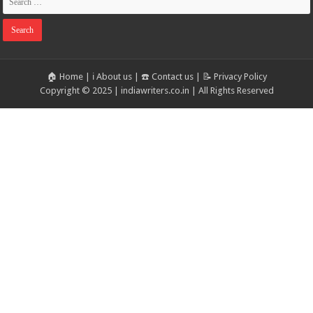
🏠 Home
|
ℹ️ About us
|
☎️ Contact us
|
📝 Privacy Policy
Copyright © 2025 | indiawriters.co.in | All Rights Reserved