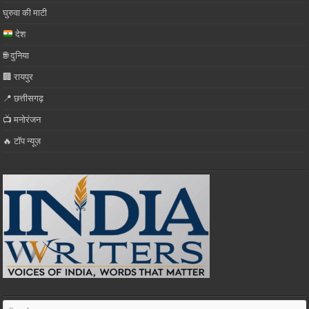
घुरुवा की माटी
देश
🌐 दुनिया
🏢 रायपुर
📍 छत्तीसगढ़
📺 मनोरंजन
🔥 टॉप न्यूज़