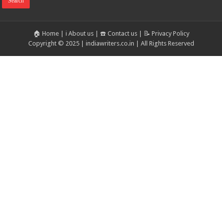
🏠 Home
|
ℹ️ About us
|
☎️ Contact us
|
📝 Privacy Policy
Copyright © 2025 | indiawriters.co.in | All Rights Reserved