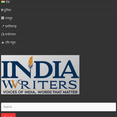
देश
🌐 दुनिया
🏢 रायपुर
📍 छत्तीसगढ़
📺 मनोरंजन
🔥 टॉप न्यूज़