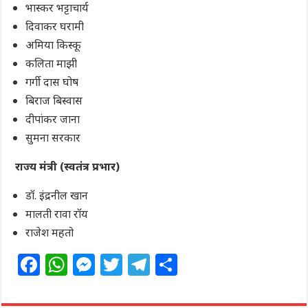
भास्कर भट्टाचार्य
दिवाकर घरामी
अमिया किस्कू
कलिता माझी
गर्गी दास घोष
बिराज बिस्वास
दीपांकर जाना
सुमना सरकार
राज्‍य मंत्री (स्वतंत्र प्रभार)
डॉ. इंद्रनील खान
मालती रावा रॉय
राजेश महतो
F
W
M
T
T
S
a
h
e
w
el
h