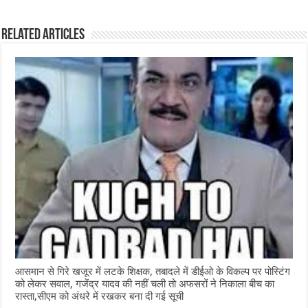
c
at
ss
itt
e
ar
e
s
e
e
g
e
Related Articles
b
A
n
r
ra
o
p
g
m
o
p
e
k
r
आसमान से गिरे खजूर में लटके शिक्षक, तबादले में डीईओ के विकल्प पर पोस्टिंग
को लेकर सवाल, गजेंद्र यादव की नहीं चली तो अफसरों ने निकाला बीच का
रास्ता,सीएम को अंधरे में रखकर बना दी गई सूची