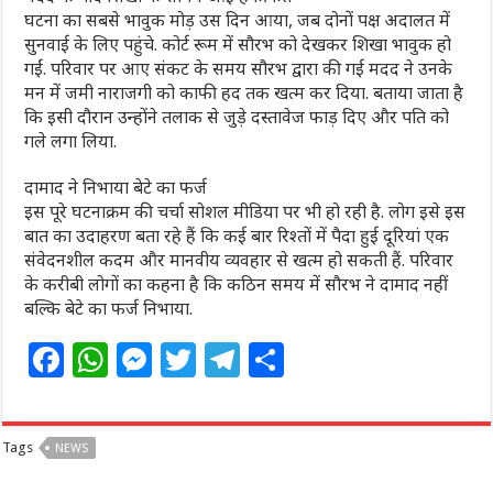
घटना का सबसे भावुक मोड़ उस दिन आया, जब दोनों पक्ष अदालत में
सुनवाई के लिए पहुंचे. कोर्ट रूम में सौरभ को देखकर शिखा भावुक हो
गईं. परिवार पर आए संकट के समय सौरभ द्वारा की गई मदद ने उनके
मन में जमी नाराजगी को काफी हद तक खत्म कर दिया. बताया जाता है
कि इसी दौरान उन्होंने तलाक से जुड़े दस्तावेज फाड़ दिए और पति को
गले लगा लिया.
दामाद ने निभाया बेटे का फर्ज
इस पूरे घटनाक्रम की चर्चा सोशल मीडिया पर भी हो रही है. लोग इसे इस
बात का उदाहरण बता रहे हैं कि कई बार रिश्तों में पैदा हुई दूरियां एक
संवेदनशील कदम और मानवीय व्यवहार से खत्म हो सकती हैं. परिवार
के करीबी लोगों का कहना है कि कठिन समय में सौरभ ने दामाद नहीं
बल्कि बेटे का फर्ज निभाया.
F
W
M
T
T
S
a
h
e
w
el
h
c
at
ss
itt
e
ar
Tags
NEWS
e
s
e
e
g
e