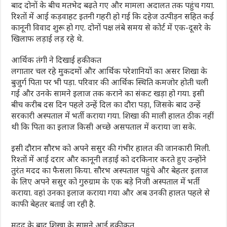
बाद दोनों के बीच मतभेद बढ़ते गए और मामला अदालत तक पहुंच गया.
रिश्तों में आई कड़वाहट इतनी गहरी हो गई कि दहेज उत्पीड़न सहित कई
कानूनी विवाद शुरू हो गए. दोनों पक्ष लंबे समय से कोर्ट में एक-दूसरे के
खिलाफ लड़ाई लड़ रहे थे.
आर्थ‍िक तंगी ने द‍िखाई हकीकत
लगातार चल रहे मुकदमों और आर्थिक परेशानियों का असर शिखा के
बुजुर्ग पिता पर भी पड़ा. परिवार की आर्थिक स्थिति कमजोर होती चली
गई और उनके सामने इलाज तक कराने का संकट खड़ा हो गया. इसी
बीच करीब दस दिन पहले उन्हें दिल का दौरा पड़ा, जिसके बाद उन्हें
सरकारी अस्पताल में भर्ती कराया गया. श‍िखा की माली हालत ठीक नहीं
थ‍ी कि प‍िता का इलाज किसी अच्‍छे असपताल में कराया जा सके.
इसी दौरान सौरभ को अपने ससुर की गंभीर हालत की जानकारी मिली.
रिश्तों में आई दरार और कानूनी लड़ाई को दरकिनार करते हुए उन्होंने
तुरंत मदद का फैसला किया. सौरभ अस्पताल पहुंचे और बेहतर इलाज
के लिए अपने ससुर को गुरुग्राम के एक बड़े निजी अस्पताल में भर्ती
कराया. वहां उनका इलाज कराया गया और अब उनकी हालत पहले से
काफी बेहतर बताई जा रही है.
मदद के बाद श‍िखा के सामने आई हकीकत