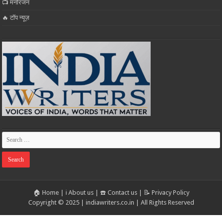
📺 मनोरंजन
🔥 टॉप न्यूज़
🏠 Home
|
ℹ️ About us
|
☎️ Contact us
|
📝 Privacy Policy
Copyright © 2025 | indiawriters.co.in | All Rights Reserved