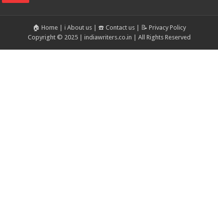
🏠 Home
|
ℹ️ About us
|
☎️ Contact us
|
📝 Privacy Policy
Copyright © 2025 | indiawriters.co.in | All Rights Reserved