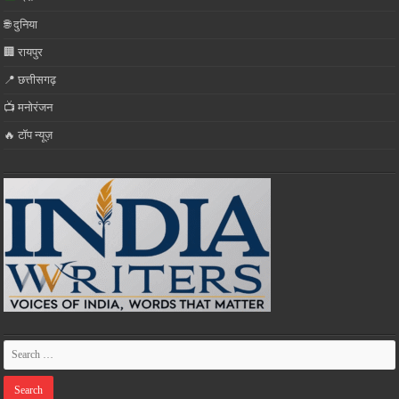
🌐 दुनिया
🏢 रायपुर
📍 छत्तीसगढ़
📺 मनोरंजन
🔥 टॉप न्यूज़