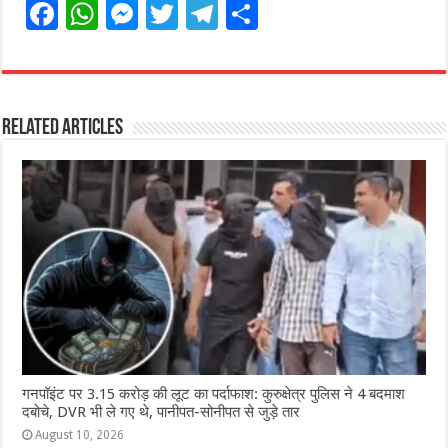
F
W
M
T
T
S
a
h
e
w
el
h
c
at
ss
itt
e
ar
e
s
e
e
g
e
Related Articles
b
A
n
r
ra
o
p
g
m
o
p
e
k
r
गनपॉइंट पर 3.15 करोड़ की लूट का पर्दाफाश: कुरुक्षेत्र पुलिस ने 4 बदमाश
दबोचे, DVR भी ले गए थे, पानीपत-सोनीपत से जुड़े तार
August 10, 2026