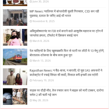
June 30, 2026
MP News: ग्वालियर में बांग्लादेशी युवती गिरफ्तार, CID कर रही
पूछताछ, दलाल के जरिए आई थी भारत
November 8, 2025
अविमुक्तेश्वरानंद पर FIR दर्ज कराने वाले आशुतोष महाराज पर ट्रेन में
जानलेवा हमला, टॉयलेट में छिपकर बचाई जान
March 8, 2026
रेल यात्रियों के लिए खुशखबरी! फिर से पटरी पर लौटी ये 13 मेमू ट्रेनें,
बोरतलाव-दरेकसा के बीच काम हुआ पूरा
March 13, 2026
Rajasthan News: न बैंड-बाजा, न बाराती; दो युवा IAS अफसरों ने
कलेक्ट्रेट में रचाई सिंपल सी शादी, मिसाल बनी इनकी लव स्टोरी
February 19, 2026
सड़क पर दौड़ी मौत, तेज रफ्तार कार ने बाइक को मारी टक्कर, दारोगा
समेत 2 की चली गई जान
May 28, 2026