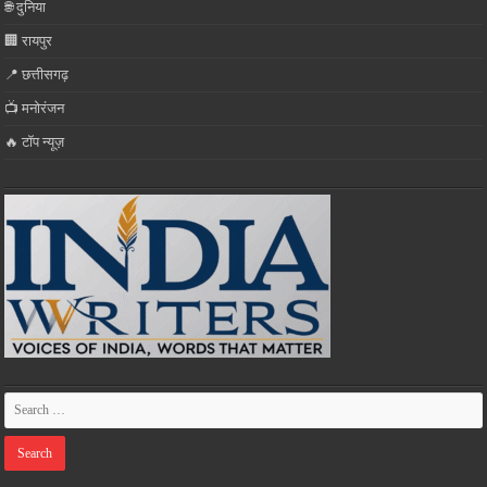
🌐 दुनिया
🏢 रायपुर
📍 छत्तीसगढ़
📺 मनोरंजन
🔥 टॉप न्यूज़