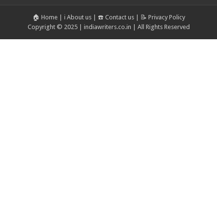
🏠 Home
|
ℹ️ About us
|
☎️ Contact us
|
📝 Privacy Policy
Copyright © 2025 | indiawriters.co.in | All Rights Reserved