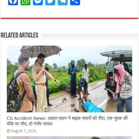
F
W
M
T
T
S
a
h
e
w
el
h
c
at
ss
itt
e
ar
e
s
e
e
g
e
Related Articles
b
A
n
r
ra
o
p
g
m
o
p
e
k
r
CG Accident News: अज्ञात वाहन ने बाइक सवारों को रौंदा, एक युवक की
मौके पर मौत, दो गंभीर घायल
August 7, 2026