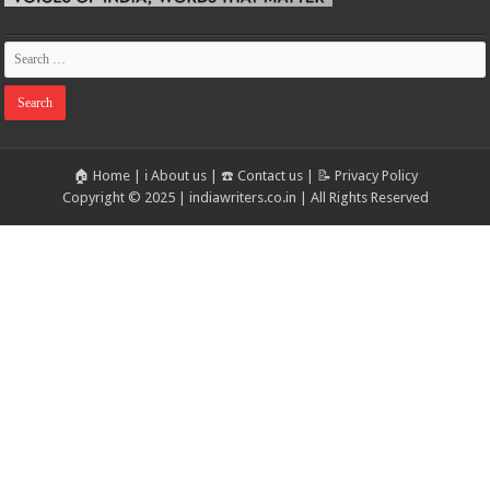
🏠 Home
|
ℹ️ About us
|
☎️ Contact us
|
📝 Privacy Policy
Copyright © 2025 | indiawriters.co.in | All Rights Reserved