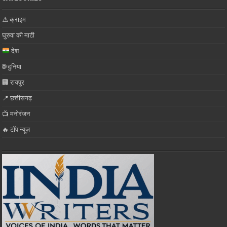
⚠️ क्राइम
घुरुवा की माटी
देश
🌐 दुनिया
🏢 रायपुर
📍 छत्तीसगढ़
📺 मनोरंजन
🔥 टॉप न्यूज़