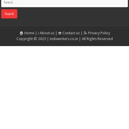
🏠 Home
|
ℹ️ About us
|
☎️ Contact us
|
📝 Privacy Policy
Copyright © 2025 | indiawriters.co.in | All Rights Reserved