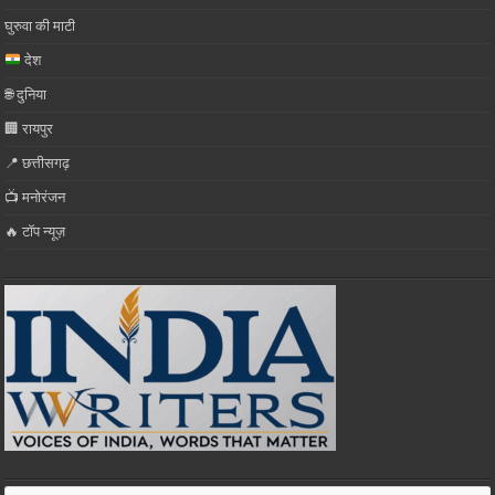
घुरुवा की माटी
देश
🌐 दुनिया
🏢 रायपुर
📍 छत्तीसगढ़
📺 मनोरंजन
🔥 टॉप न्यूज़