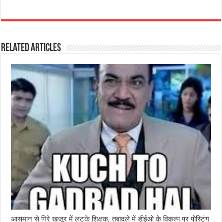
a
h
e
w
el
h
c
at
ss
itt
e
ar
e
s
e
e
g
e
Related Articles
b
A
n
r
ra
o
p
g
m
o
p
e
k
r
आसमान से गिरे खजूर में लटके शिक्षक, तबादले में डीईओ के विकल्प पर पोस्टिंग