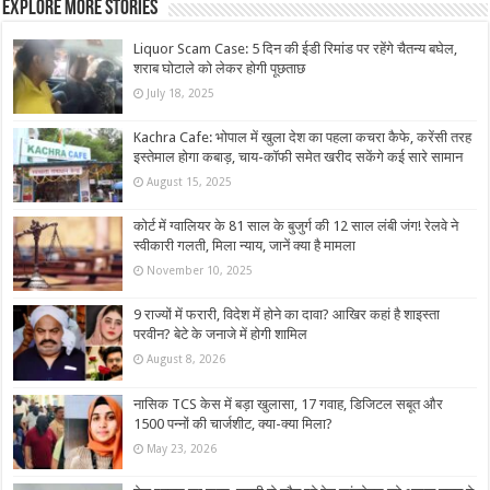
Explore More Stories
Liquor Scam Case: 5 दिन की ईडी रिमांड पर रहेंगे चैतन्य बघेल,
शराब घोटाले को लेकर होगी पूछताछ
July 18, 2025
Kachra Cafe: भोपाल में खुला देश का पहला कचरा कैफे, करेंसी तरह
इस्तेमाल होगा कबाड़, चाय-कॉफी समेत खरीद सकेंगे कई सारे सामान
August 15, 2025
कोर्ट में ग्वालियर के 81 साल के बुजुर्ग की 12 साल लंबी जंग! रेलवे ने
स्वीकारी गलती, मिला न्याय, जानें क्या है मामला
November 10, 2025
9 राज्‍यों में फरारी, व‍िदेश में होने का दावा? आख‍िर कहां है शाइस्‍ता
परवीन? बेटे के जनाजे में होगी शामिल
August 8, 2026
नासिक TCS केस में बड़ा खुलासा, 17 गवाह, डिजिटल सबूत और
1500 पन्नों की चार्जशीट, क्या-क्या मिला?
May 23, 2026