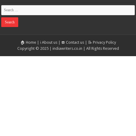
🏠 Home
|
ℹ️ About us
|
☎️ Contact us
|
📝 Privacy Policy
Copyright © 2025 | indiawriters.co.in | All Rights Reserved