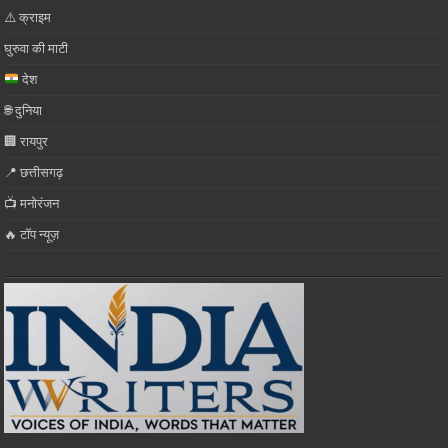
⚠️ क्राइम
घुरुवा की माटी
देश
🌐 दुनिया
🏢 रायपुर
📍 छत्तीसगढ़
📺 मनोरंजन
🔥 टॉप न्यूज़