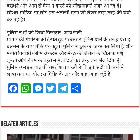
बख्शने और आगे से ऐसा न करने की भीख मांगते नजर आ रहे हैं।
सोशल मीडिया पर लोग इस अनोखी सजा को लेकर तरह-तरह की चर्चा
कर रहे हैं।
पुलिस ने दो को किया गिरफ्तार, जांच जारी
मामले की गंभीरता को देखते हुए परबतसर पुलिस थाने के राजेंद्र प्रसाद
दलबल के साथ मौके पर पहुंचे। पुलिस ने ट्रक को जब्त कर लिया है और
मेवात निवासी वसीम अकरम और मेरठ के जिशान के खिलाफ पशु
क्रूरता अधिनियम के तहत मामला दर्ज कर उन्हें जेल भेज दिया है।
पुलिस अब इस बात की तफ्तीश कर रही है कि इन ऊंटों को कहां से
लाया गया था और इस गिरोह के तार और कहां-कहां जुड़े हैं।
F
W
M
T
T
S
a
h
e
w
el
h
c
at
ss
itt
e
ar
e
s
e
e
g
e
Related Articles
b
A
n
r
ra
o
p
g
m