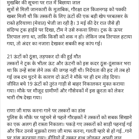
मुखबिर की सूचना पर रात में बिछाया जाल
सूत्रों से मिली जानकारी के मुताबिक, गौरक्षा दल किशनगढ़ को पक्की
खबर मिली थी कि तस्करी के लिए ऊंटों की एक बड़ी खेप परबतसर के
रास्ते हरियाणा (मेवात) भेजी जा रही है। 3 मई की देर रात जैसे ही
संदिग्ध ट्रक हाईवे पर दिखा, टीम ने उसे रुकवा लिया। ट्रक के ऊपर
तिरपाल लगा था, ताकि किसी को शक न हो। लेकिन जब तिरपाल हटाया
गया, तो अंदर का नजारा देखकर सबकी रूह कांप गई।
21 ऊंटों को ठूंसा, तड़पकर दो की हुई मौत
तस्करों ने ट्रक के भीतर ऊंट और ऊंटनी को इस कदर ठूंस-ठूंसाकर भरा
था कि उन्हें सांस लेने तक की जगह नहीं थी। निर्दयता की हद तो तब हो
गई जब दम घुटने के कारण दो ऊंटों ने मौके पर ही दम तोड़ दिया।
जीवित बचे 19 ऊंटों को तुरंत गाड़ी से बाहर निकालकर मुक्त कराया
गया। मौके पर मौजूद ग्रामीणों और गौसेवकों में इस क्रूरता को लेकर
भारी रोष देखा गया।
राणा जी माफ करना गाने पर तस्करों का डांस
पुलिस के मौके पर पहुंचने से पहले गौरक्षकों ने तस्करों को सबक सिखाने
का एक अलग ही रास्ता निकाला। पकड़े गए तस्करों को साड़ी पहनाई गई
और फिर उनसे मुझको राणा जी माफ करना, गलती म्हारे से हो गई…गाने
पर डांस करवाया गया। वीडियो में तस्कर हाथ जोड़कर अपनी जान