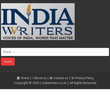
🏠 Home
|
ℹ️ About us
|
☎️ Contact us
|
📝 Privacy Policy
Copyright © 2025 | indiawriters.co.in | All Rights Reserved