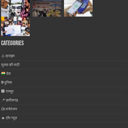
Categories
⚠️ क्राइम
घुरुवा की माटी
देश
🌐 दुनिया
🏢 रायपुर
📍 छत्तीसगढ़
📺 मनोरंजन
🔥 टॉप न्यूज़