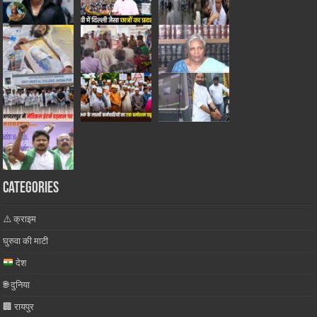
Categories
⚠️ क्राइम
घुरुवा की माटी
देश
🌐 दुनिया
🏢 रायपुर