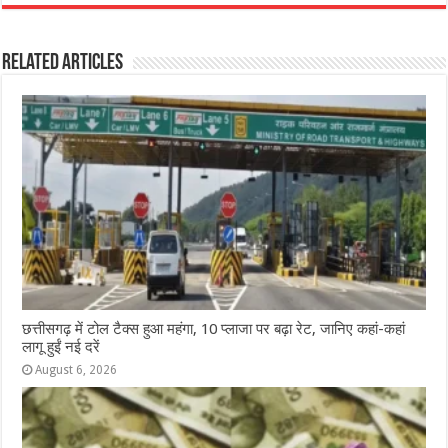
c
at
ss
itt
e
ar
e
s
e
e
g
e
Related Articles
b
A
n
r
ra
o
p
g
m
o
p
e
k
r
छत्तीसगढ़ में टोल टैक्स हुआ महंगा, 10 प्लाजा पर बढ़ा रेट, जानिए कहां-कहां
लागू हुईं नई दरें
August 6, 2026