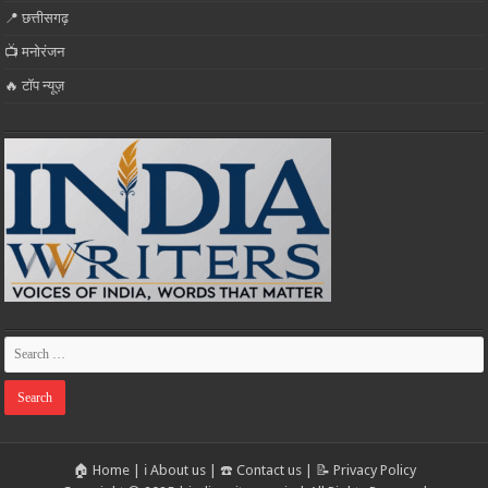
📍 छत्तीसगढ़
📺 मनोरंजन
🔥 टॉप न्यूज़
🏠 Home
|
ℹ️ About us
|
☎️ Contact us
|
📝 Privacy Policy